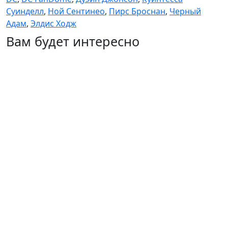
Суинделл
,
Ной Сентинео
,
Пирс Броснан
,
Черный
Адам
,
Элдис Ходж
Вам будет интересно