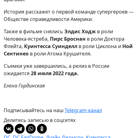
История расскажет о первой команде супергероев —
Обществе справедливости Америки.
Также в фильме снялись
Элдис Ходж
в роли
Человека-ястреба,
Пирс Броснан
в роли Доктора
Флейта,
Куинтесса Суинделл
в роли Циклона и
Ной
Сентинео
в роли Атома Крушителя.
Съемки уже завершились, а релиз в России
ожидается
28 июля 2022 года.
Елена Гординская
Подписывайтесь на наш
Telegram-канал
Делитесь записью в соцсетях
DC
,
DC FanDome
,
Дуэйн Джонсон
,
Куинтесса