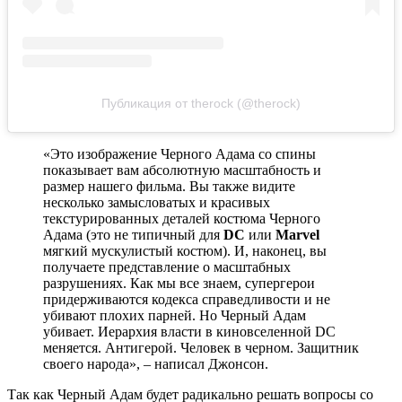
Публикация от therock (@therock)
«Это изображение Черного Адама со спины
показывает вам абсолютную масштабность и
размер нашего фильма. Вы также видите
несколько замысловатых и красивых
текстурированных деталей костюма Черного
Адама (это не типичный для
DC
или
Marvel
мягкий мускулистый костюм). И, наконец, вы
получаете представление о масштабных
разрушениях. Как мы все знаем, супергерои
придерживаются кодекса справедливости и не
убивают плохих парней. Но Черный Адам
убивает. Иерархия власти в киновселенной DC
меняется. Антигерой. Человек в черном. Защитник
своего народа», – написал Джонсон.
Так как Черный Адам будет радикально решать вопросы со