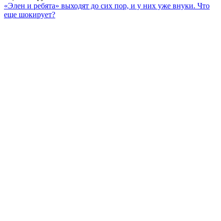
«Элен и ребята» выходят до сих пор, и у них уже внуки. Что
еще шокирует?