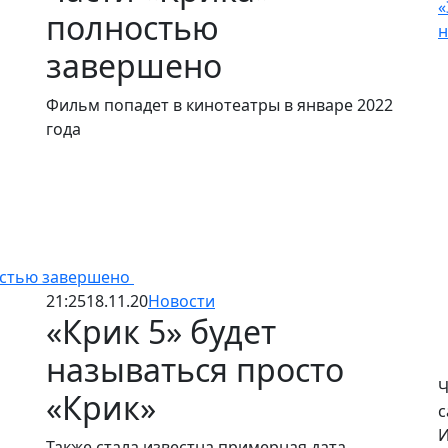
«
полностью
н
завершено
Фильм попадет в кинотеатры в январе 2022
года
остью завершено
21:25
18.11.20
Новости
«Крик 5» будет
называться просто
Ч
«Крик»
с
И
Также стала известна примерная дата