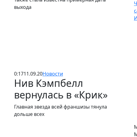
Ч
выхода
с
И
0:17
11.09.20
Новости
Нив Кэмпбелл
вернулась в «Крик»
Главная звезда всей франшизы тянула
дольше всех
М
М