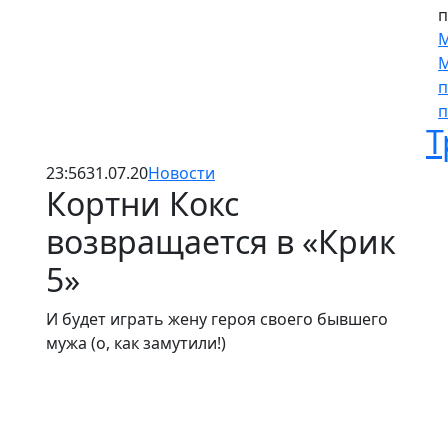
п
М
М
п
п
Т
23:56
31.07.20
Новости
Кортни Кокс
возвращается в «Крик
5»
И будет играть жену героя своего бывшего
мужа (о, как замутили!)