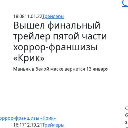
С
18:08
11.01.22
Трейлеры
Вышел финальный
трейлер пятой части
хоррор-франшизы
«Крик»
Маньяк в белой маске вернется 13 января
С
б
хоррор-франшизы «Крик»
з
16:17
12.10.21
Трейлеры