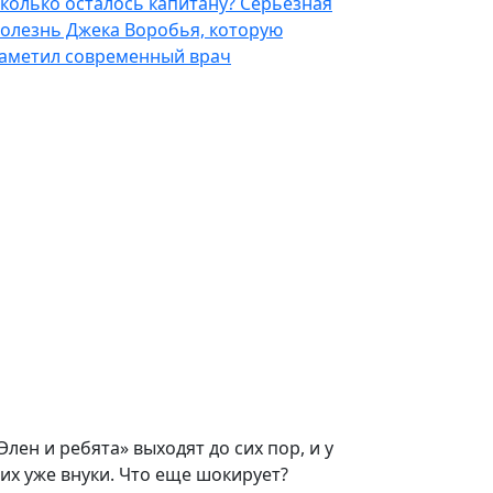
колько осталось капитану? Серьезная
олезнь Джека Воробья, которую
аметил современный врач
Элен и ребята» выходят до сих пор, и у
их уже внуки. Что еще шокирует?