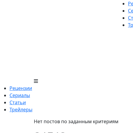
Skip
Р
to
С
content
С
Т
Рецензии
Сериалы
Статьи
Трейлеры
Нет постов по заданным критериям