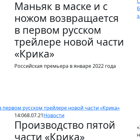
С
Маньяк в маске и с
б
ножом возвращается
з
в первом русском
трейлере новой части
«Крика»
Российская премьера в январе 2022 года
в первом русском трейлере новой части «Крика»
14:06
8.07.21
Новости
Производство пятой
«
части «Крика»
н