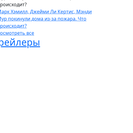
роисходит?
арк Хэмилл, Джейми Ли Кертис, Мэнди
ур покинули дома из-за пожара. Что
роисходит?
осмотреть все
рейлеры