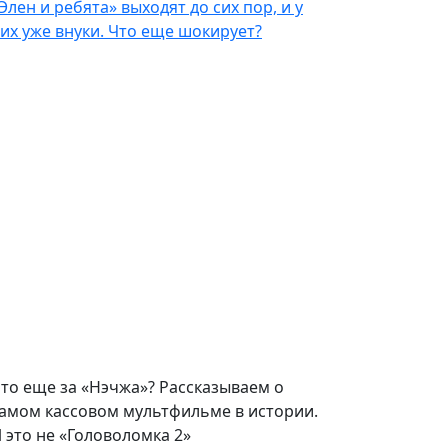
Элен и ребята» выходят до сих пор, и у
их уже внуки. Что еще шокирует?
то еще за «Нэчжа»? Рассказываем о
амом кассовом мультфильме в истории.
 это не «Головоломка 2»