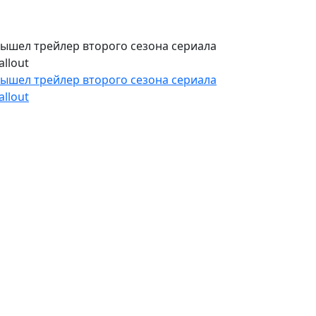
ышел трейлер второго сезона сериала
allout
ышел трейлер второго сезона сериала
allout