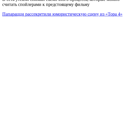
считать спойлерами к предстоящему фильму
Папарацци рассекретили юмористическую сцену из «Тора 4»