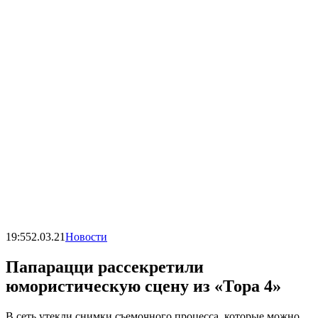
19:55
2.03.21
Новости
Папарацци рассекретили
юмористическую сцену из «Тора 4»
В сеть утекли снимки съемочного процесса, которые можно