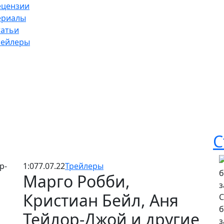
ецензии
ериалы
татьи
рейлеры
С
1:07
7.07.22
Трейлеры
Марго Робби,
Кристиан Бейл, Аня
С
б
Тейлор-Джой и другие
з