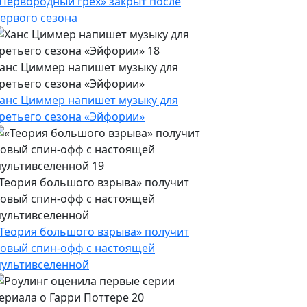
Первородный грех» закрыт после
ервого сезона
анс Циммер напишет музыку для
ретьего сезона «Эйфории»
анс Циммер напишет музыку для
ретьего сезона «Эйфории»
Теория большого взрыва» получит
овый спин-офф с настоящей
ультивселенной
Теория большого взрыва» получит
овый спин-офф с настоящей
ультивселенной