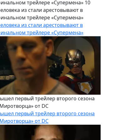
еловека из стали арестовывают в
инальном трейлере «Супермена»
еловека из стали арестовывают в
инальном трейлере «Супермена»
ышел первый трейлер второго сезона
Миротворца» от DC
ышел первый трейлер второго сезона
Миротворца» от DC