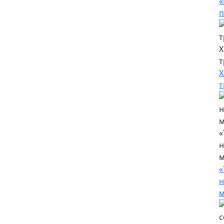
«
п
Х
т
Х
т
«
н
м
«
н
м