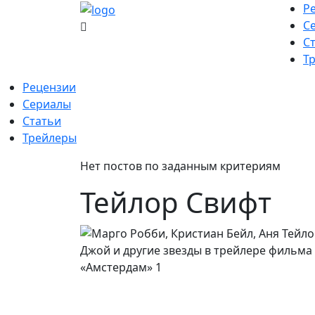
Skip
Р
to
С
content
С
Т
Рецензии
Сериалы
Статьи
Трейлеры
Нет постов по заданным критериям
Тейлор Свифт