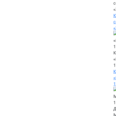
с
«
К
с
«
К
«
1
К
«
1
Д
М