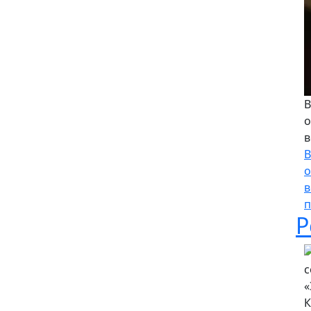
В
о
в
В
о
в
п
Р
К