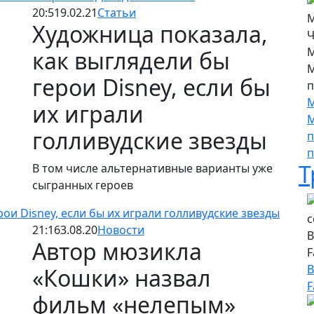
20:51
9.02.21
Статьи
Художница показала,
М
как выглядели бы
М
герои Disney, если бы
п
М
их играли
М
голливудские звезды
п
п
Т
В том числе альтернативные варианты уже
сыгранных героев
ои Disney, если бы их играли голливудские звезды
21:16
3.08.20
Новости
В
Автор мюзикла
F
В
«Кошки» назвал
F
фильм «нелепым»