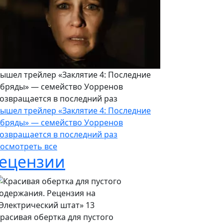
ышел трейлер «Заклятие 4: Последние
бряды» — семейство Уорренов
озвращается в последний раз
ышел трейлер «Заклятие 4: Последние
бряды» — семейство Уорренов
озвращается в последний раз
осмотреть все
ецензии
расивая обертка для пустого