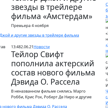
звезды в трейлере
С
б
фильма «Амстердам»
з
Премьера 4 ноября
«
-Джой и другие звезды в трейлере фильма
н
«
13:48
2.06.21
Новости
н
Тейлор Свифт
пополнила актерский
состав нового фильма
Ч
Дэвида О. Рассела
с
И
В неназванном фильме снялись Марго
Ч
Робби, Крис Рок, Роберт Де Ниро и другие
с
И
в нового фильма Дэвида О. Рассела