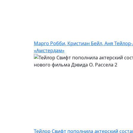
Марго Робби, Кристиан Бейл, Аня Тейлор
«Амстердам»
Тейлор Свифт пополнила актерский соста