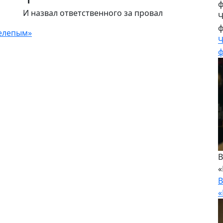
И назвал ответственного за провал
Ч
ф
нелепым»
Ч
ф
В
«
В
«