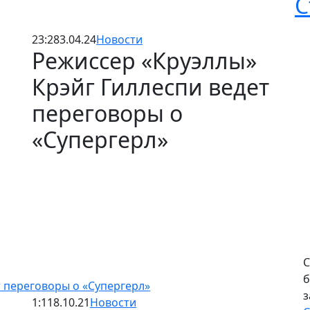
С
23:28
3.04.24
Новости
Режиссер «Круэллы»
Крэйг Гиллеспи ведет
переговоры о
«Супергерл»
С
б
т переговоры о «Супергерл»
з
1:11
8.10.21
Новости