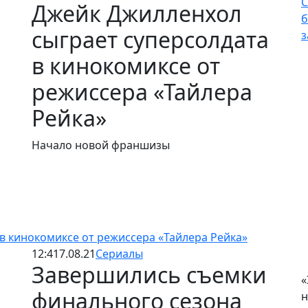
С
Джейк Джилленхол
б
сыграет суперсолдата
з
в кинокомиксе от
режиссера «Тайлера
Рейка»
Начало новой франшизы
в кинокомиксе от режиссера «Тайлера Рейка»
12:41
7.08.21
Сериалы
Завершились съемки
«
финального сезона
н