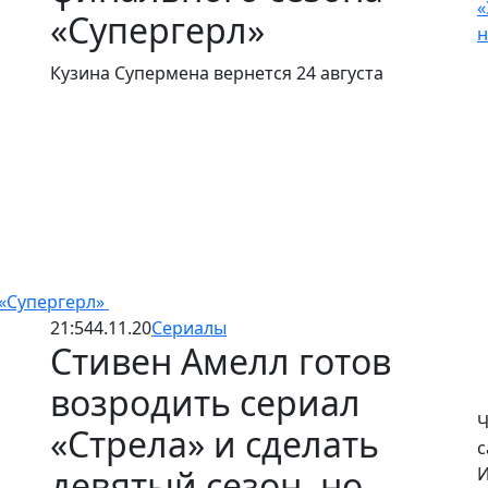
«
«Супергерл»
н
Кузина Супермена вернется 24 августа
 «Супергерл»
21:54
4.11.20
Сериалы
Стивен Амелл готов
возродить сериал
Ч
«Стрела» и сделать
с
девятый сезон, но
И