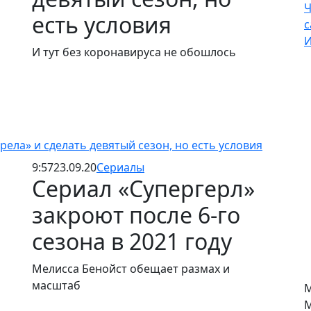
Ч
есть условия
с
И
И тут без коронавируса не обошлось
рела» и сделать девятый сезон, но есть условия
9:57
23.09.20
Сериалы
Сериал «Супергерл»
закроют после 6-го
сезона в 2021 году
Мелисса Бенойст обещает размах и
масштаб
М
М