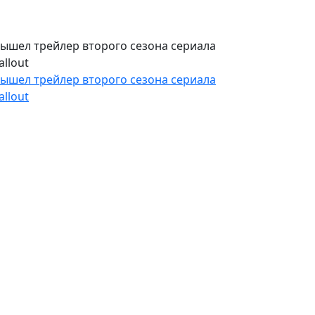
ышел трейлер второго сезона сериала
allout
ышел трейлер второго сезона сериала
allout