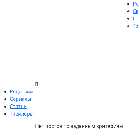
Skip
Р
to
С
content
С
Т
Рецензии
Сериалы
Статьи
Трейлеры
Нет постов по заданным критериям