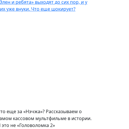
Элен и ребята» выходят до сих пор, и у
их уже внуки. Что еще шокирует?
то еще за «Нэчжа»? Рассказываем о
амом кассовом мультфильме в истории.
 это не «Головоломка 2»