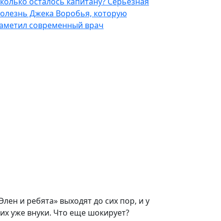
колько осталось капитану? Серьезная
олезнь Джека Воробья, которую
аметил современный врач
Элен и ребята» выходят до сих пор, и у
их уже внуки. Что еще шокирует?