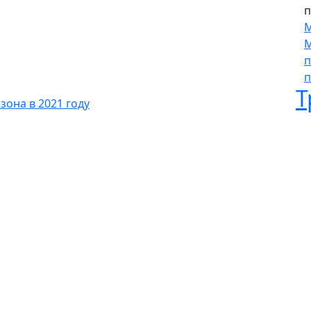
п
М
М
п
п
Т
зона в 2021 году