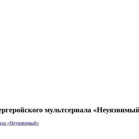
пергеройского мультсериала «Неуязвимы
иала «Неуязвимый»