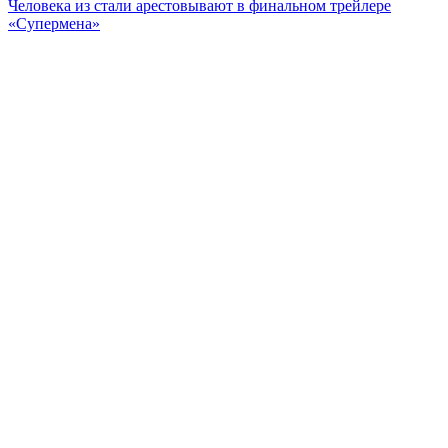
Человека из стали арестовывают в финальном трейлере
«Супермена»