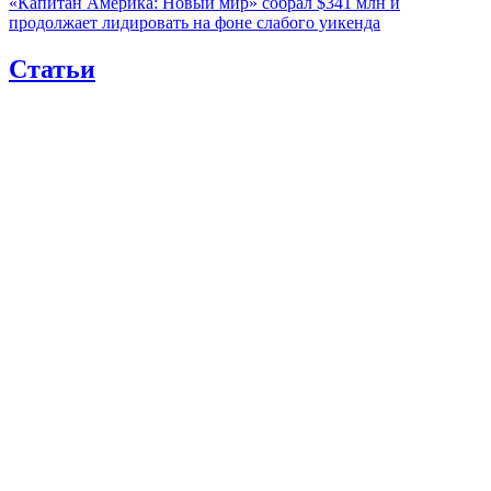
«Капитан Америка: Новый мир» собрал $341 млн и
продолжает лидировать на фоне слабого уикенда
Статьи