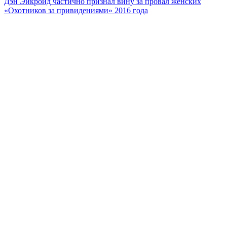
Дэн Эйкройд частично признал вину за провал женских
«Охотников за привидениями» 2016 года