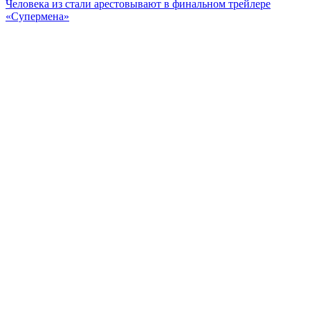
Человека из стали арестовывают в финальном трейлере
«Супермена»