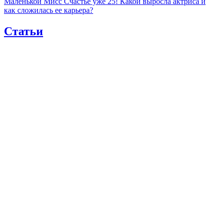
Маленькой Мисс Счастье уже 25! Какой выросла актриса и
как сложилась ее карьера?
Статьи