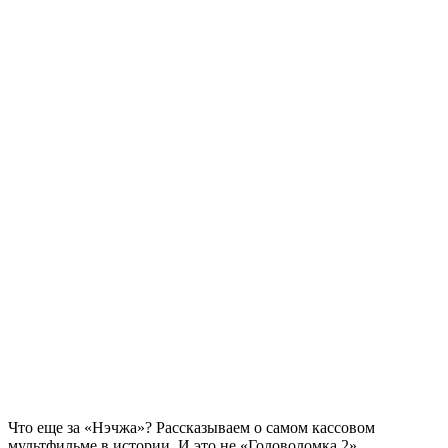
Что еще за «Нэчжа»? Рассказываем о самом кассовом
мультфильме в истории. И это не «Головоломка 2»