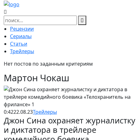
Skip
to
content
Найти:
Рецензии
Сериалы
Статьи
Трейлеры
Нет постов по заданным критериям
Мартон Чокаш
0:42
22.08.23
Трейлеры
Джон Сина охраняет журналистку
и диктатора в трейлере
комедийного боевика