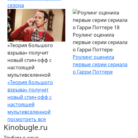
сезона
Роулинг оценила
первые серии сериала
«Теория большого
о Гарри Поттере
взрыва» получит
Роулинг оценила
новый спин-офф с
первые серии сериала
настоящей
о Гарри Поттере
мультивселенной
«Теория большого
взрыва» получит
новый спин-офф с
настоящей
мультивселенной
посмотреть все
Kinobugle.ru
Трубим о кино