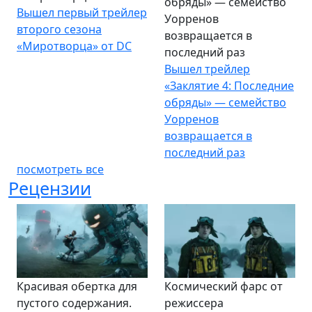
обряды» — семейство
Вышел первый трейлер
Уорренов
второго сезона
возвращается в
«Миротворца» от DC
последний раз
Вышел трейлер
«Заклятие 4: Последние
обряды» — семейство
Уорренов
возвращается в
последний раз
посмотреть все
Рецензии
Красивая обертка для
Космический фарс от
пустого содержания.
режиссера