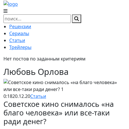
Skip
to
content
Найти:
Рецензии
Сериалы
Статьи
Трейлеры
Нет постов по заданным критериям
Любовь Орлова
0:18
20.12.20
Статьи
Советское кино снималось «на
благо человека» или все-таки
ради денег?