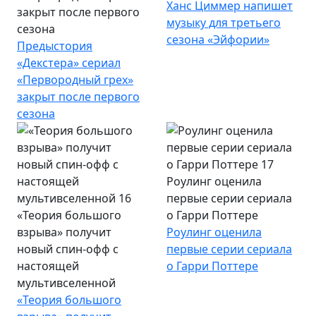
Ханс Циммер напишет
закрыт после первого
музыку для третьего
сезона
сезона «Эйфории»
Предыстория
«Декстера» сериал
«Первородный грех»
закрыт после первого
сезона
Роулинг оценила
первые серии сериала
«Теория большого
о Гарри Поттере
взрыва» получит
Роулинг оценила
новый спин-офф с
первые серии сериала
настоящей
о Гарри Поттере
мультивселенной
«Теория большого