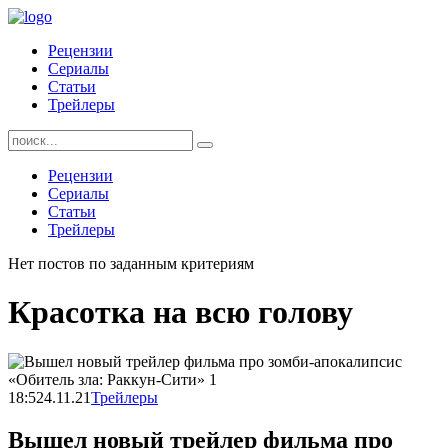
Skip
to
Рецензии
content
Сериалы
Статьи
Трейлеры
Найти:
Рецензии
Сериалы
Статьи
Трейлеры
Нет постов по заданным критериям
Красотка на всю голову
18:52
4.11.21
Трейлеры
Вышел новый трейлер фильма про