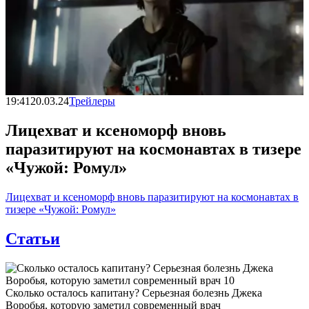
19:41
20.03.24
Трейлеры
Лицехват и ксеноморф вновь
паразитируют на космонавтах в тизере
«Чужой: Ромул»
Лицехват и ксеноморф вновь паразитируют на космонавтах в
тизере «Чужой: Ромул»
Статьи
Сколько осталось капитану? Серьезная болезнь Джека
Воробья, которую заметил современный врач