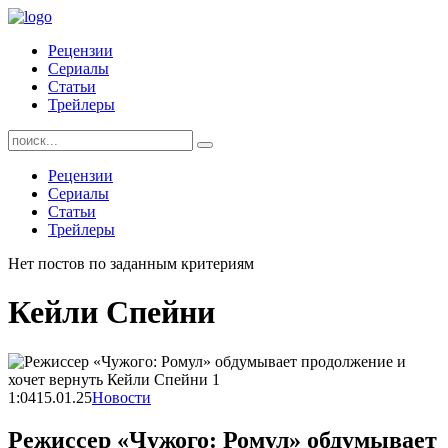
Skip
to
Рецензии
content
Сериалы
Статьи
Трейлеры
Найти:
Рецензии
Сериалы
Статьи
Трейлеры
Нет постов по заданным критериям
Кейли Спейни
1:04
15.01.25
Новости
Режиссер «Чужого: Ромул» обдумывает