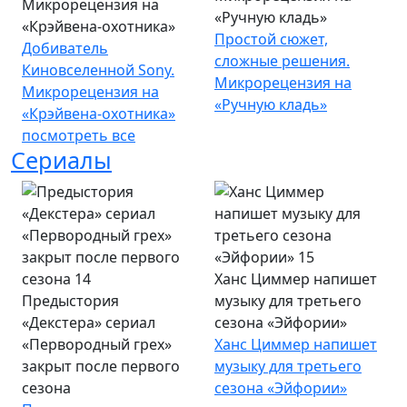
Микрорецензия на
«Ручную кладь»
«Крэйвена-охотника»
Простой сюжет,
Добиватель
сложные решения.
Киновселенной Sony.
Микрорецензия на
Микрорецензия на
«Ручную кладь»
«Крэйвена-охотника»
посмотреть все
Сериалы
Ханс Циммер напишет
Предыстория
музыку для третьего
«Декстера» сериал
сезона «Эйфории»
«Первородный грех»
Ханс Циммер напишет
закрыт после первого
музыку для третьего
сезона
сезона «Эйфории»