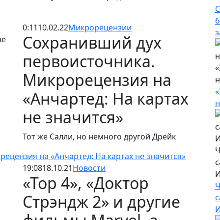
С
б
0:11
10.02.22
Микрорецензии
з
Сохранивший дух
первоисточника.
«
Микрорецензия на
н
«
«Анчартед: На картах
н
не значится»
Тот же Салли, но немного другой Дрейк
Ч
ецензия на «Анчартед: На картах не значится»
с
19:08
18.10.21
Новости
И
«Тор 4», «Доктор
Ч
Стрэндж 2» и другие
с
И