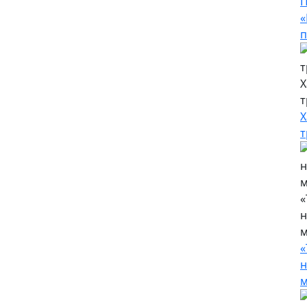
П
«
п
Х
т
Х
т
«
н
м
«
н
м