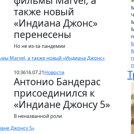
фильмы Marvel, а
также новый
«Индиана Джонс»
М
М
перенесены
п
М
Но не из-за пандемии
М
льмы Marvel, а также новый «Индиана Джонс»
п
п
Т
10:36
16.07.21
Новости
Антонио Бандерас
присоединился к
«Индиане Джонсу 5»
В неназванной роли
иане Джонсу 5»