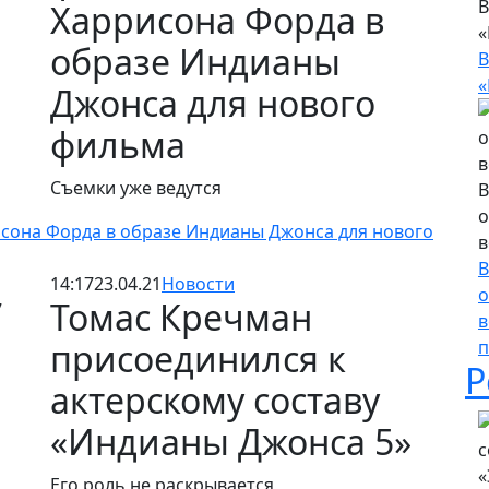
В
Харрисона Форда в
«
образе Индианы
В
«
Джонса для нового
фильма
Съемки уже ведутся
В
о
исона Форда в образе Индианы Джонса для нового
в
В
14:17
23.04.21
Новости
о
Томас Кречман
в
п
присоединился к
Р
актерскому составу
«Индианы Джонса 5»
Его роль не раскрывается