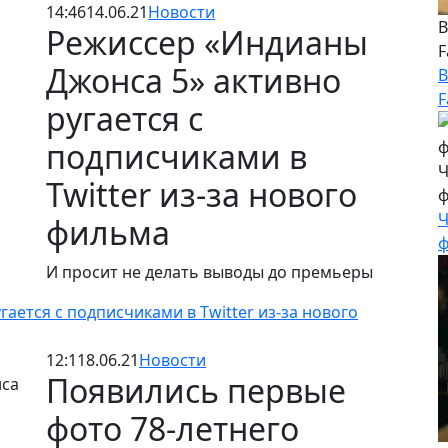
14:46
14.06.21
Новости
В
Режиссер «Индианы
F
Джонса 5» активно
В
F
ругается с
подписчиками в
Ч
Twitter из-за нового
ф
Ч
фильма
ф
И просит не делать выводы до премьеры
ается с подписчиками в Twitter из-за нового
12:11
8.06.21
Новости
Появились первые
фото 78-летнего