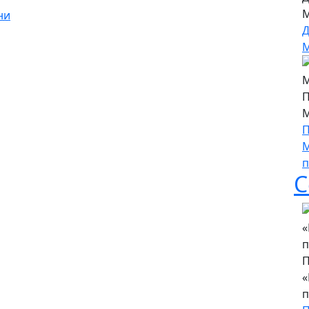
М
ни
Д
М
П
М
П
М
п
С
П
«
п