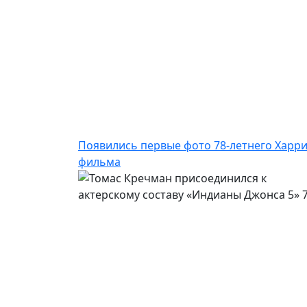
Появились первые фото 78-летнего Харр
фильма