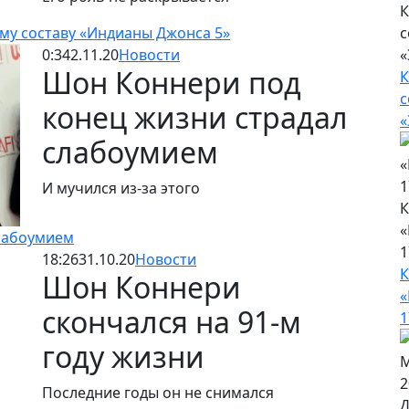
К
с
му составу «Индианы Джонса 5»
«
0:34
2.11.20
Новости
Шон Коннери под
К
с
конец жизни страдал
«
слабоумием
И мучился из-за этого
К
«
лабоумием
1
18:26
31.10.20
Новости
К
Шон Коннери
«
скончался на 91-м
1
году жизни
Последние годы он не снимался
Д