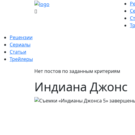
Skip
Р
to
С
content
С
Т
Рецензии
Сериалы
Статьи
Трейлеры
Нет постов по заданным критериям
Индиана Джонс