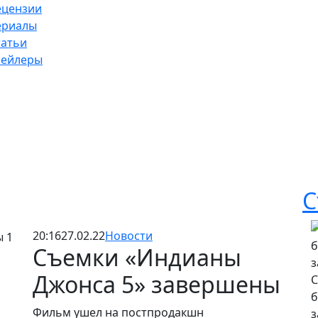
ецензии
ериалы
татьи
рейлеры
С
20:16
27.02.22
Новости
Съемки «Индианы
Джонса 5» завершены
С
б
Фильм ушел на постпродакшн
з