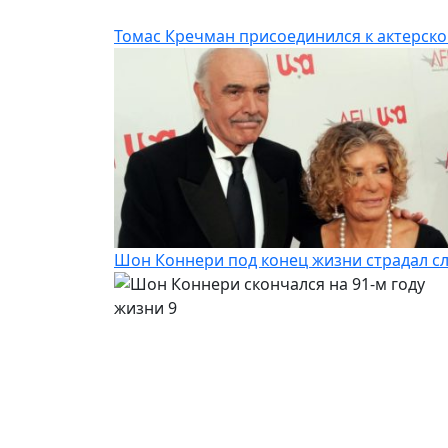
Томас Кречман присоединился к актерско
Шон Коннери под конец жизни страдал с