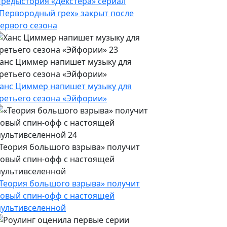
редыстория «Декстера» сериал
Первородный грех» закрыт после
ервого сезона
анс Циммер напишет музыку для
ретьего сезона «Эйфории»
анс Циммер напишет музыку для
ретьего сезона «Эйфории»
Теория большого взрыва» получит
овый спин-офф с настоящей
ультивселенной
Теория большого взрыва» получит
овый спин-офф с настоящей
ультивселенной