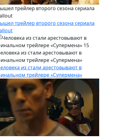
ышел трейлер второго сезона сериала
allout
ышел трейлер второго сезона сериала
allout
еловека из стали арестовывают в
инальном трейлере «Супермена»
еловека из стали арестовывают в
инальном трейлере «Супермена»