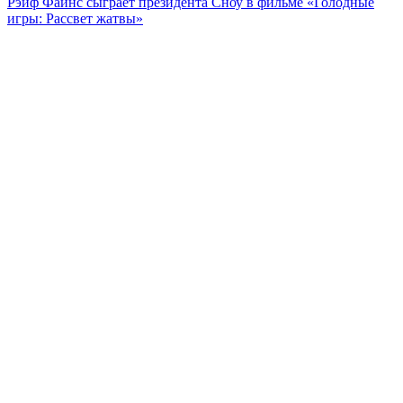
Рэйф Файнс сыграет президента Сноу в фильме «Голодные
игры: Рассвет жатвы»