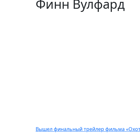
Финн Вулфард
Вышел финальный трейлер фильма «Охот