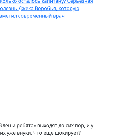
колько осталось капитану? Серьезная
олезнь Джека Воробья, которую
аметил современный врач
Элен и ребята» выходят до сих пор, и у
их уже внуки. Что еще шокирует?