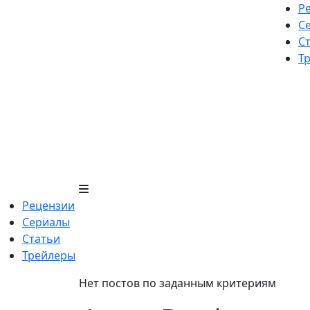
Skip
Р
to
С
content
С
Т
Рецензии
Сериалы
Статьи
Трейлеры
Нет постов по заданным критериям