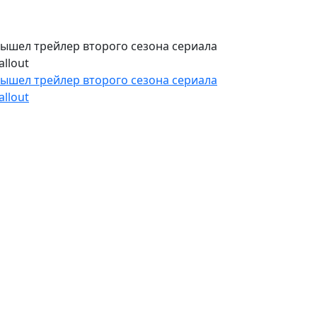
ышел трейлер второго сезона сериала
allout
ышел трейлер второго сезона сериала
allout