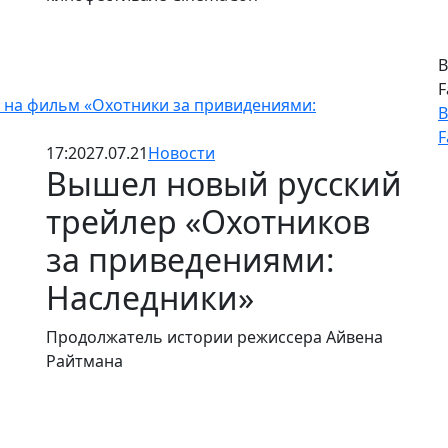
В
F
 на фильм «Охотники за привидениями:
В
F
17:20
27.07.21
Новости
Вышел новый русский
трейлер «Охотников
за приведениями:
Наследники»
Продолжатель истории режиссера Айвена
Райтмана