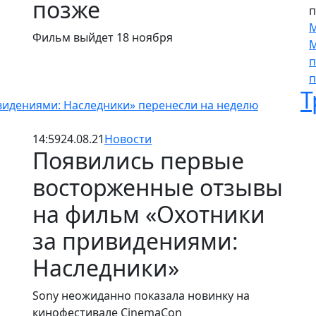
позже
п
М
Фильм выйдет 18 ноября
М
п
п
Т
видениями: Наследники» перенесли на неделю
14:59
24.08.21
Новости
Появились первые
восторженные отзывы
на фильм «Охотники
за привидениями:
Наследники»
Sony неожиданно показала новинку на
кинофестивале CinemaCon