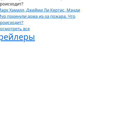
роисходит?
арк Хэмилл, Джейми Ли Кертис, Мэнди
ур покинули дома из-за пожара. Что
роисходит?
осмотреть все
рейлеры