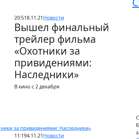
С
20:51
8.11.21
Новости
Вышел финальный
трейлер фильма
«Охотники за
привидениями:
Наследники»
В кино с 2 декабря
С
б
ники за привидениями: Наследники»
з
11:19
4.11.21
Новости