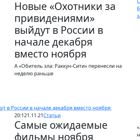
С
Новые «Охотники за
б
привидениями»
з
выйдут в России в
начале декабря
вместо ноября
А «Обитель зла: Раккун-Сити» перенесли на
неделю раньше
т в России в начале декабря вместо ноября
20:12
1.11.21
Статьи
Самые ожидаемые
«
фильмы ноября
н