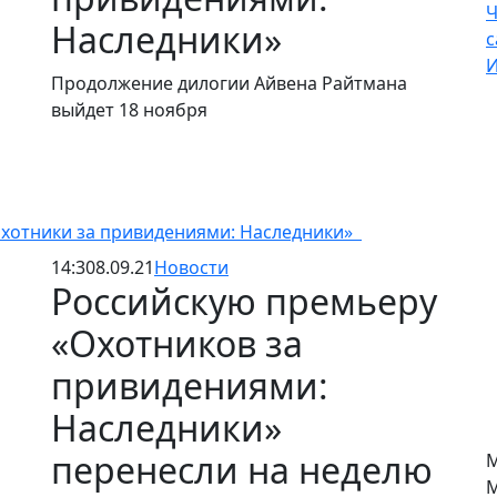
Ч
Наследники»
с
И
Продолжение дилогии Айвена Райтмана
выйдет 18 ноября
Охотники за привидениями: Наследники»
14:30
8.09.21
Новости
Российскую премьеру
«Охотников за
привидениями:
Наследники»
перенесли на неделю
М
М