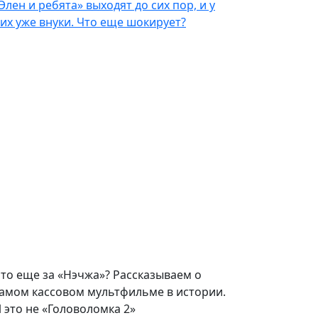
Элен и ребята» выходят до сих пор, и у
их уже внуки. Что еще шокирует?
то еще за «Нэчжа»? Рассказываем о
амом кассовом мультфильме в истории.
 это не «Головоломка 2»