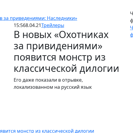
Ч
в за приведениями: Наследники»
ф
15:56
8.04.21
Трейлеры
Ч
В новых «Охотниках
ф
за привидениями»
появится монстр из
классической дилогии
Его даже показали в отрывке,
локализованном на русский язык
явится монстр из классической дилогии