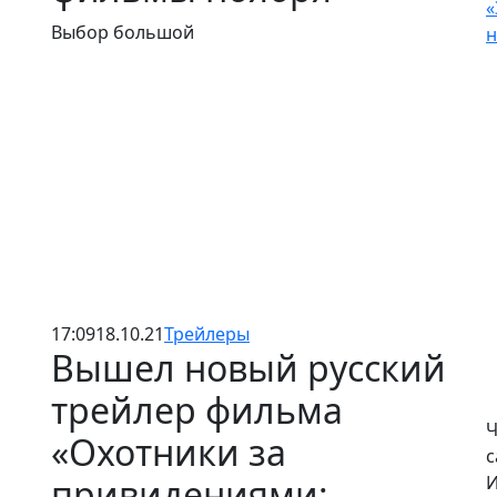
«
Выбор большой
н
17:09
18.10.21
Трейлеры
Вышел новый русский
трейлер фильма
Ч
«Охотники за
с
привидениями:
И