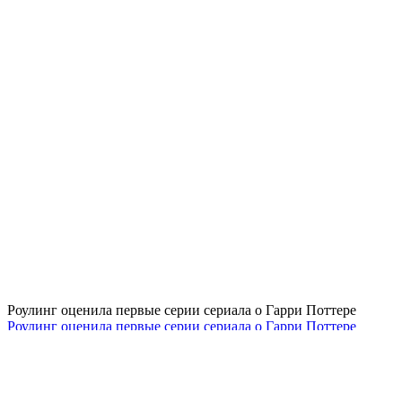
Роулинг оценила первые серии сериала о Гарри Поттере
Роулинг оценила первые серии сериала о Гарри Поттере
посмотреть все
Kinobugle.ru