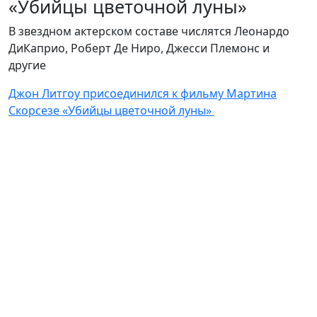
«Убийцы цветочной луны»
В звездном актерском составе числятся Леонардо
ДиКаприо, Роберт Де Ниро, Джесси Племонс и
другие
Джон Литгоу присоединился к фильму Мартина
Скорсезе «Убийцы цветочной луны»