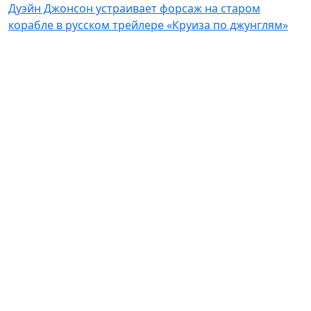
Дуэйн Джонсон устраивает форсаж на старом
корабле в русском трейлере «Круиза по джунглям»