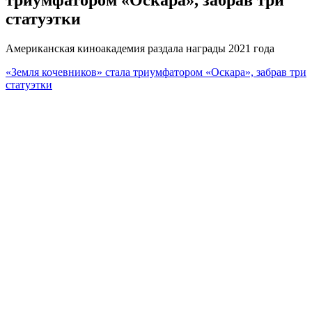
статуэтки
Американская киноакадемия раздала награды 2021 года
«Земля кочевников» стала триумфатором «Оскара», забрав три
статуэтки