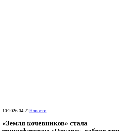
10:20
26.04.21
Новости
«Земля кочевников» стала
триумфатором «Оскара», забрав три