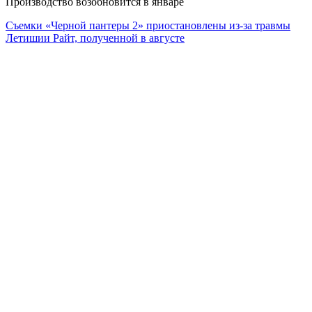
Производство возобновится в январе
Съемки «Черной пантеры 2» приостановлены из-за травмы
Летишии Райт, полученной в августе