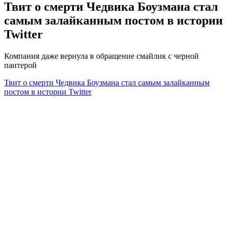
Твит о смерти Чедвика Боузмана стал
самым залайканным постом в истории
Twitter
Компания даже вернула в обращение смайлик с черной
пантерой
Твит о смерти Чедвика Боузмана стал самым залайканным
постом в истории Twitter