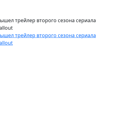
ышел трейлер второго сезона сериала
allout
ышел трейлер второго сезона сериала
allout