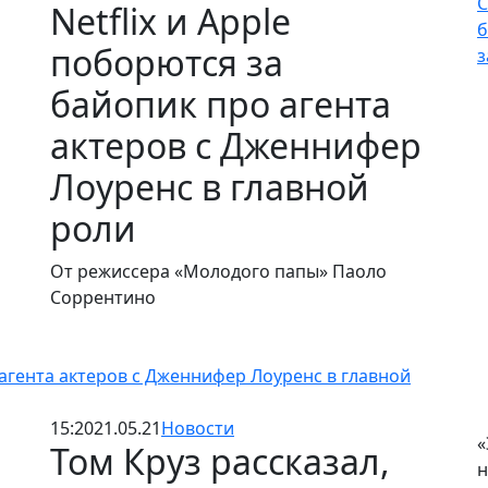
С
Netflix и Apple
б
поборются за
з
байопик про агента
актеров с Дженнифер
Лоуренс в главной
роли
От режиссера «Молодого папы» Паоло
Соррентино
о агента актеров с Дженнифер Лоуренс в главной
15:20
21.05.21
Новости
«
Том Круз рассказал,
н