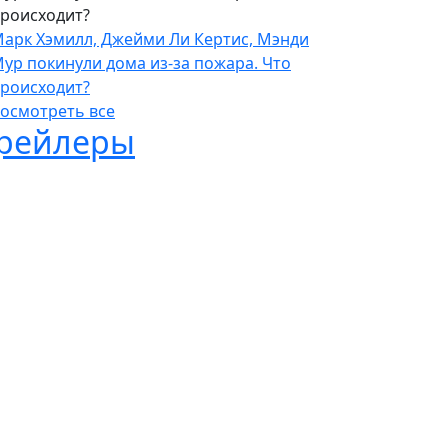
роисходит?
арк Хэмилл, Джейми Ли Кертис, Мэнди
ур покинули дома из-за пожара. Что
роисходит?
осмотреть все
рейлеры