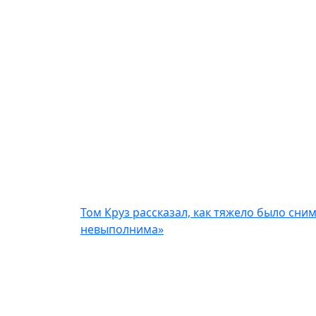
Том Круз рассказал, как тяжело было сни
невыполнима»