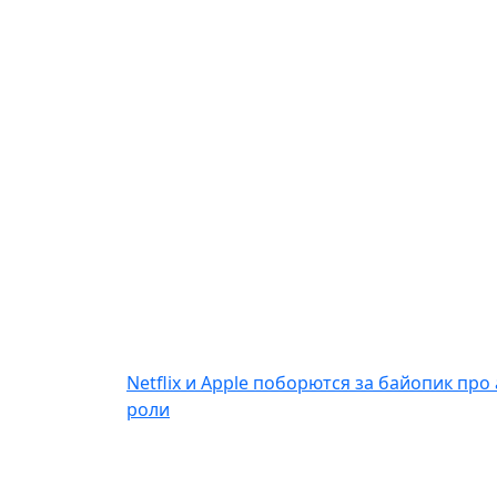
Netflix и Apple поборются за байопик пр
роли