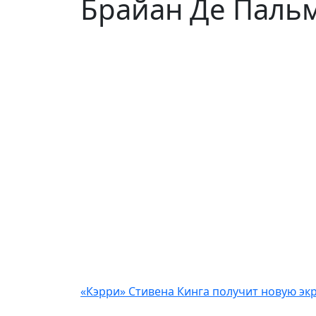
Брайан Де Паль
«Кэрри» Стивена Кинга получит новую эк