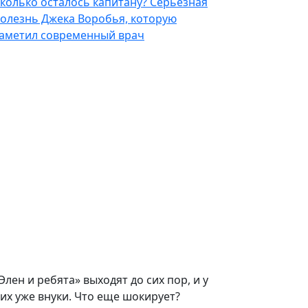
колько осталось капитану? Серьезная
олезнь Джека Воробья, которую
аметил современный врач
Элен и ребята» выходят до сих пор, и у
их уже внуки. Что еще шокирует?