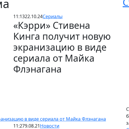
ма
С
11:13
22.10.24
Сериалы
«Кэрри» Стивена
Кинга получит новую
экранизацию в виде
сериала от Майка
Флэнагана
С
б
ранизацию в виде сериала от Майка Флэнагана
з
11:27
9.08.21
Новости