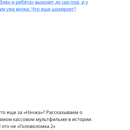
Элен и ребята» выходят до сих пор, и у
их уже внуки. Что еще шокирует?
то еще за «Нэчжа»? Рассказываем о
амом кассовом мультфильме в истории.
 это не «Головоломка 2»