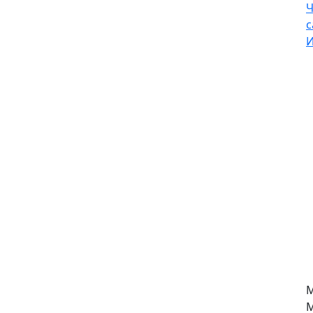
Ч
с
И
М
М