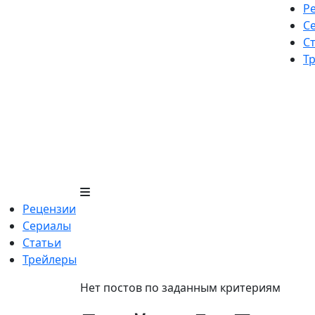
Skip
Р
to
С
content
С
Т
Рецензии
Сериалы
Статьи
Трейлеры
Нет постов по заданным критериям