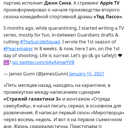
партию исполнит
Джон Сина
. А стриминг
Apple TV
проинформировал о начале производства второго
сезона комедийной спортивной драмы
«Тед Лассо»
.
5 months ago, while quarantining, I started writing a TV
series, mostly for fun, in-between Guardians drafts &
cutting
#TheSuicideSquad
. I wrote the 1st season of
#Peacemaker
in 8 weeks. & now, here I am, on the 1st
day of shooting. Life is surreal. Let’s go (& go safely!) ❤️
☮️?
pic.twitter.com/dAyAJmwYVB
— James Gunn (@JamesGunn)
January 15, 2021
«Пять месяцев назад, находясь на карантине, в
промежутках между написанием сценария
«Стражей галактики 3»
и монтажом «Отряда
самоубийц», я начал писать сериал, в основном для
развлечения. Я написал первый сезон «Миротворца»
через восемь недель. И вот я на первом съемочном
дне. Жизнь сюрреалистична. Приступаем (с