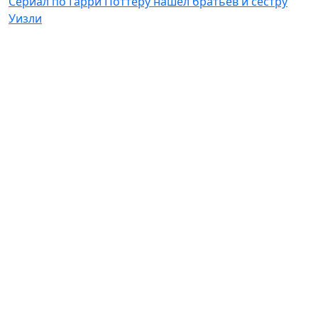
Сериал по Гарри Поттеру нашел братьев и сестру
Уизли