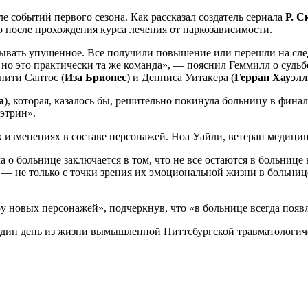
е событий первого сезона. Как рассказал создатель сериала
Р. С
 после прохождения курса лечения от наркозависимости.
стывать упущенное. Все получили повышение или перешли на сл
, но это практически та же команда», — пояснил Геммилл о суд
инити Сантос (
Иза Брионес
) и Денниса Уитакера (
Герран Хауэлл
а
), которая, казалось бы, решительно покинула больницу в фина
Кэтрин».
 изменениях в составе персонажей. Ноа Уайли, ветеран медици
 о больнице заключается в том, что не все остаются в больнице 
ь — не только с точки зрения их эмоциональной жизни в больниц
ру новых персонажей», подчеркнув, что «в больнице всегда поя
н день из жизни вымышленной Питтсбургской травматологическ