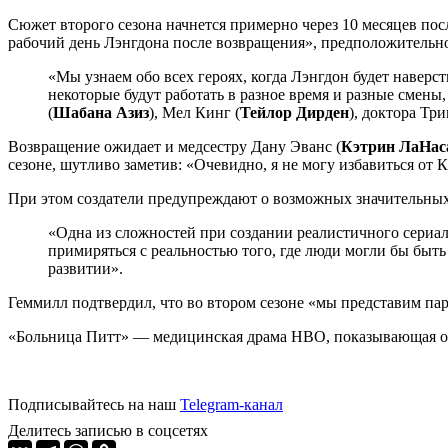
Сюжет второго сезона начнется примерно через 10 месяцев посл
рабочий день Лэнгдона после возвращения», предположительно
«Мы узнаем обо всех героях, когда Лэнгдон будет навер
некоторые будут работать в разное время и разные смены
(
Шабана Азиз
), Мел Кинг (
Тейлор Дирден
), доктора Тр
Возвращение ожидает и медсестру Дану Эванс (
Кэтрин ЛаНас
сезоне, шутливо заметив: «Очевидно, я не могу избавиться от 
При этом создатели предупреждают о возможных значительных
«Одна из сложностей при создании реалистичного сериала
примиряться с реальностью того, где люди могли бы быт
развитии».
Геммилл подтвердил, что во втором сезоне «мы представим па
«Больница Питт» — медицинская драма HBO, показывающая оди
Подписывайтесь на наш
Telegram-канал
Делитесь записью в соцсетях