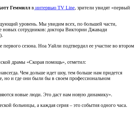
котт Геммилл
в
интервью TV Line
, зрители увидят «первый
едующий уровень. Мы увидим всех, по большей части,
ьбе новых сотрудников: доктора Виктории Джавади
).
ле первого сезона. Ноа Уайли подтвердил ее участие во втором
нской драмы «Скорая помощь», отметил:
навсегда. Чем дольше идет шоу, тем больше нам придется
е, но и где они были бы в своем профессиональном
вляются новые люди. Это даст нам новую динамику».
ой больницы, а каждая серия – это события одного часа.