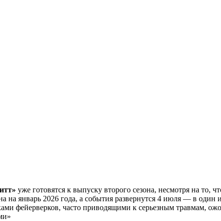
итт»
уже готовятся к выпуску второго сезона, несмотря на то, ч
на на январь 2026 года, а события развернутся 4 июля — в оди
ами фейерверков, часто приводящими к серьезным травмам, ожо
ми»