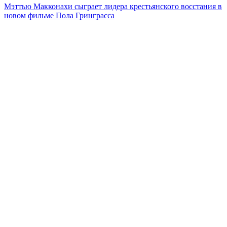
Мэттью Макконахи сыграет лидера крестьянского восстания в
новом фильме Пола Гринграсса