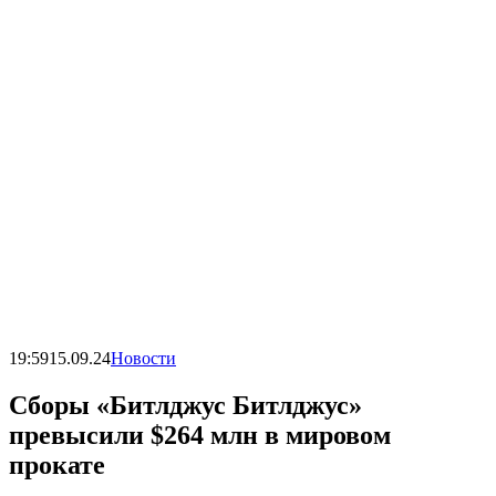
19:59
15.09.24
Новости
Сборы «Битлджус Битлджус»
превысили $264 млн в мировом
прокате