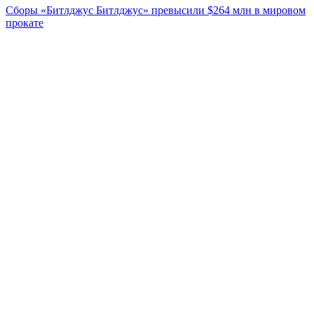
Сборы «Битлджус Битлджус» превысили $264 млн в мировом
прокате