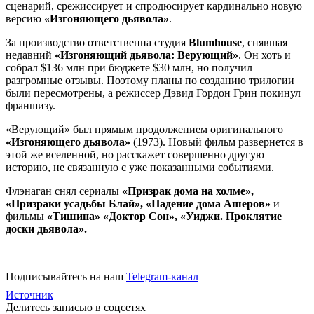
сценарий, срежиссирует и спродюсирует кардинально новую
версию
«Изгоняющего дьявола»
.
За производство ответственна студия
Blumhouse
, снявшая
недавний
«Изгоняющий дьявола: Верующий»
. Он хоть и
собрал $136 млн при бюджете $30 млн, но получил
разгромные отзывы. Поэтому планы по созданию трилогии
были пересмотрены, а режиссер Дэвид Гордон Грин покинул
франшизу.
«Верующий» был прямым продолжением оригинального
«Изгоняющего дьявола»
(1973). Новый фильм развернется в
этой же вселенной, но расскажет совершенно другую
историю, не связанную с уже показанными событиями.
Флэнаган снял сериалы
«Призрак дома на холме»,
«Призраки усадьбы Блай», «Падение дома Ашеров»
и
фильмы
«Тишина» «Доктор Сон», «Уиджи. Проклятие
доски дьявола».
Подписывайтесь на наш
Telegram-канал
Источник
Делитесь записью в соцсетях