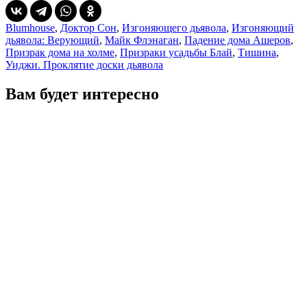
Blumhouse
,
Доктор Сон
,
Изгоняющего дьявола
,
Изгоняющий
дьявола: Верующий
,
Майк Флэнаган
,
Падение дома Ашеров
,
Призрак дома на холме
,
Призраки усадьбы Блай
,
Тишина
,
Уиджи. Проклятие доски дьявола
Вам будет интересно