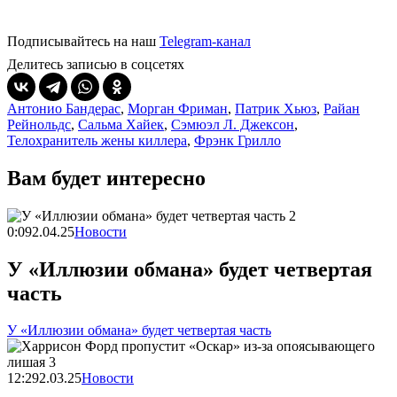
Подписывайтесь на наш
Telegram-канал
Делитесь записью в соцсетях
Антонио Бандерас
,
Морган Фриман
,
Патрик Хьюз
,
Райан
Рейнольдс
,
Сальма Хайек
,
Сэмюэл Л. Джексон
,
Телохранитель жены киллера
,
Фрэнк Грилло
Вам будет интересно
0:09
2.04.25
Новости
У «Иллюзии обмана» будет четвертая
часть
У «Иллюзии обмана» будет четвертая часть
12:29
2.03.25
Новости