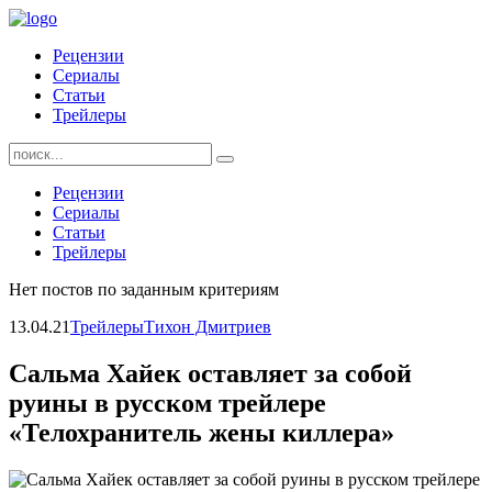
Skip
to
Рецензии
content
Сериалы
Статьи
Трейлеры
Найти:
Рецензии
Сериалы
Статьи
Трейлеры
Нет постов по заданным критериям
13.04.21
Трейлеры
Тихон Дмитриев
Сальма Хайек оставляет за собой
руины в русском трейлере
«Телохранитель жены киллера»