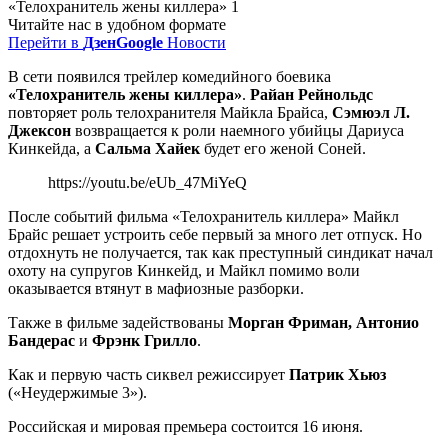
Читайте нас в удобном формате
Перейти в
Дзен
Google
Новости
В сети появился трейлер комедийного боевика
«Телохранитель жены киллера»
.
Райан Рейнольдс
повторяет роль телохранителя Майкла Брайса,
Сэмюэл Л.
Джексон
возвращается к роли наемного убийцы Дариуса
Кинкейда, а
Сальма Хайек
будет его женой Соней.
https://youtu.be/eUb_47MiYeQ
После событий фильма «Телохранитель киллера» Майкл
Брайс решает устроить себе первый за много лет отпуск. Но
отдохнуть не получается, так как преступный синдикат начал
охоту на супругов Кинкейд, и Майкл помимо воли
оказывается втянут в мафиозные разборки.
Также в фильме задействованы
Морган Фриман, Антонио
Бандерас
и
Фрэнк Грилло
.
Как и первую часть сиквел режиссирует
Патрик Хьюз
(«Неудержимые 3»).
Российская и мировая премьера состоится 16 июня.