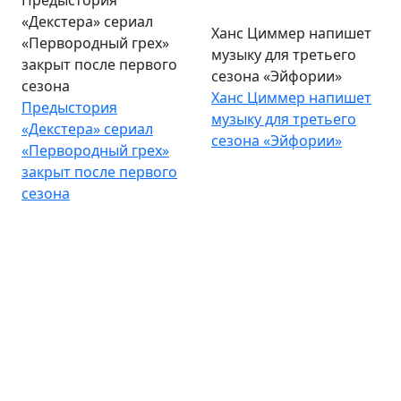
Предыстория
Ханс Циммер напишет
«Декстера» сериал
музыку для третьего
«Первородный грех»
сезона «Эйфории»
закрыт после первого
Ханс Циммер напишет
сезона
музыку для третьего
Предыстория
сезона «Эйфории»
«Декстера» сериал
«Первородный грех»
закрыт после первого
сезона
«Теория большого