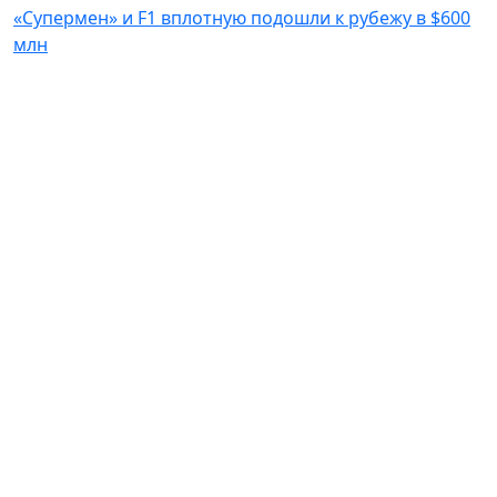
«Супермен» и F1 вплотную подошли к рубежу в $600
млн