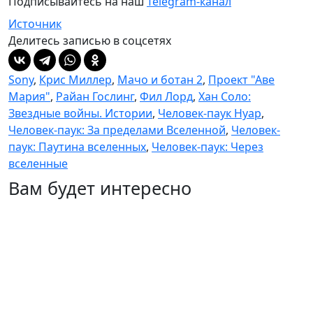
Подписывайтесь на наш
Telegram-канал
Источник
Делитесь записью в соцсетях
Sony
,
Крис Миллер
,
Мачо и ботан 2
,
Проект "Аве
Мария"
,
Райан Гослинг
,
Фил Лорд
,
Хан Соло:
Звездные войны. Истории
,
Человек-паук Нуар
,
Человек-паук: За пределами Вселенной
,
Человек-
паук: Паутина вселенных
,
Человек-паук: Через
вселенные
Вам будет интересно