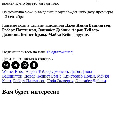
времени, что бы это ни значило.
Из позитива можно выделить подтвержденную дату премьеры
– 3 сентября.
Главные роли в фильме исполнили
Джон Дэвид Вашингтон,
Роберт Паттинсон, Элизабет Дебики, Аарон Тейлор-
Джонсон, Кеннет Брана, Майкл Кейн
и другие.
Подписывайтесь на наш
Telegram-канал
Делитесь записью в соцсетях
Warner Bros.
,
Аарон Тейлор-Джонсон
,
Джон Дэвид
Вашингтон
,
Довод
,
Кеннет Брана
,
Кристофер Нолан
,
Майкл
Кейн
,
Роберт Паттинсон
,
Тоби Эммерих
,
Элизабет Дебики
Вам будет интересно