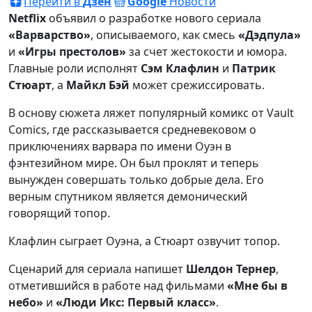
Перейти в
Дзен
Google
Новости
Netflix
объявил о разработке нового сериала
«Варварство»
, описываемого, как смесь
«Дэдпула»
и
«Игры престолов»
за счет жестокости и юмора.
Главные роли исполнят
Сэм Клафлин
и
Патрик
Стюарт
, а
Майкл Бэй
может срежиссировать.
В основу сюжета ляжет популярный комикс от Vault
Comics, где рассказывается средневековом о
приключениях варвара по имени Оуэн в
фэнтезийном мире. Он был проклят и теперь
вынужден совершать только добрые дела. Его
верным спутником является демонический
говорящий топор.
Клафлин сыграет Оуэна, а Стюарт озвучит топор.
Сценарий для сериала напишет
Шелдон Тернер
,
отметившийся в работе над фильмами
«Мне бы в
небо»
и
«Люди Икс: Первый класс»
.