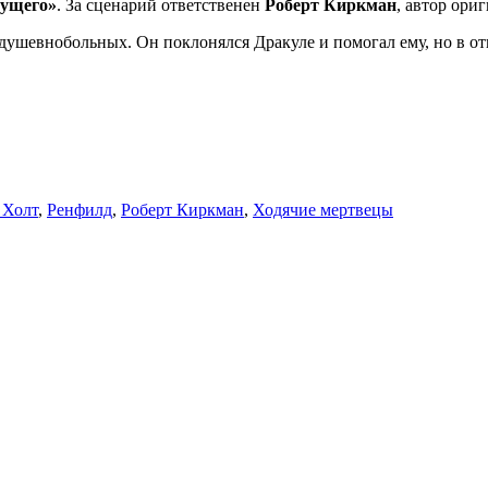
дущего»
. За сценарий ответственен
Роберт Киркман
, автор ор
душевнобольных. Он поклонялся Дракуле и помогал ему, но в о
 Холт
,
Ренфилд
,
Роберт Киркман
,
Ходячие мертвецы