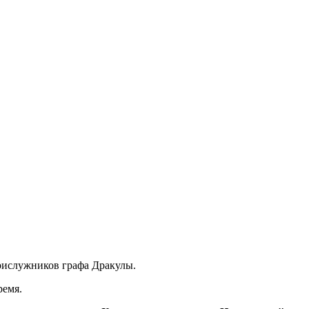
рислужников графа Дракулы.
ремя.