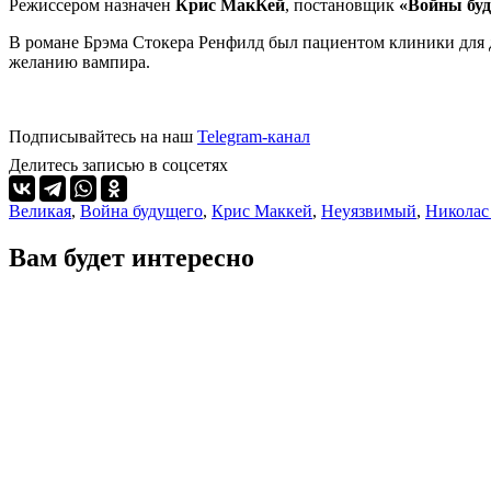
Режиссером назначен
Крис МакКей
, постановщик
«Войны бу
В романе Брэма Стокера Ренфилд был пациентом клиники для 
желанию вампира.
Подписывайтесь на наш
Telegram-канал
Делитесь записью в соцсетях
Великая
,
Война будущего
,
Крис Маккей
,
Неуязвимый
,
Николас
Вам будет интересно