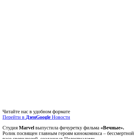
Читайте нас в удобном формате
Перейти в
Дзен
Google
Новости
Студия
Marvel
выпустила фичуретку фильма
«Вечные».
Ролик посвящен главным героям кинокомикса – бессмертной
расе сверхлюдей, созданных Целестиалами.