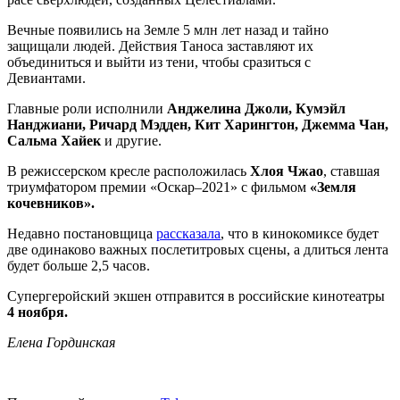
Вечные появились на Земле 5 млн лет назад и тайно
защищали людей
. Действия Таноса заставляют их
объединиться и выйти из тени, чтобы сразиться с
Девиантами.
Главные роли исполнили
Анджелина Джоли, Кумэйл
Нанджиани, Ричард Мэдден, Кит Харингтон, Джемма Чан,
Сальма Хайек
и другие.
В режиссерском кресле расположилась
Хлоя Чжао
, ставшая
триумфатором премии «Оскар–2021» с фильмом
«Земля
кочевников».
Недавно постановщица
рассказала
, что в кинокомиксе будет
две одинаково важных послетитровых сцены, а длиться лента
будет больше 2,5 часов.
Супергеройский экшен отправится в российские кинотеатры
4 ноября.
Елена Гординская