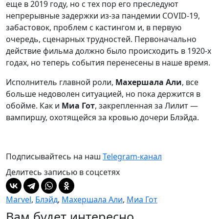
еще в 2019 году, но с тех пор его преследуют
непрерывные задержки из-за пандемии COVID-19,
забастовок, проблем с кастингом и, в первую
очередь, сценарных трудностей. Первоначально
действие фильма должно было происходить в 1920-х
годах, но теперь события перенесены в наше время.
Исполнитель главной роли,
Махершала Али
, все
больше недоволен ситуацией, но пока держится в
обойме. Как и
Миа Гот
, закрепленная за Лилит —
вампиршу, охотящейся за кровью дочери Блэйда.
Подписывайтесь на наш
Telegram-канал
Делитесь записью в соцсетях
Marvel
,
Блэйд
,
Махершала Али
,
Миа Гот
Вам будет интересно