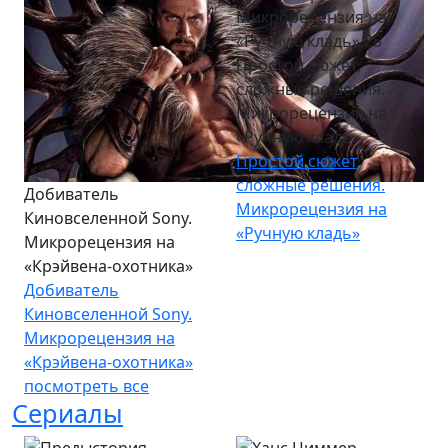
Простой сюжет,
сложные решения.
Микрорецензия на
«Ручную кладь»
Простой сюжет,
сложные решения.
Добиватель
Микрорецензия на
Киновселенной Sony.
«Ручную кладь»
Микрорецензия на
«Крэйвена-охотника»
Добиватель
Киновселенной Sony.
Микрорецензия на
«Крэйвена-охотника»
посмотреть все
Сериалы