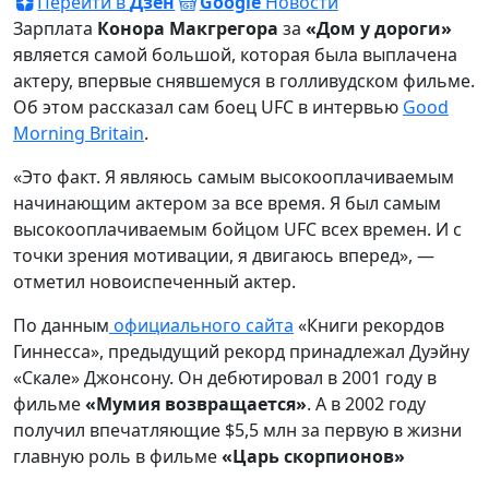
Перейти в
Дзен
Google
Новости
Зарплата
Конора Макгрегора
за
«Дом у дороги»
является самой большой, которая была выплачена
актеру, впервые снявшемуся в голливудском фильме.
Об этом рассказал сам боец UFC в интервью
Good
Morning Britain
.
«Это факт. Я являюсь самым высокооплачиваемым
начинающим актером за все время. Я был самым
высокооплачиваемым бойцом UFC всех времен. И с
точки зрения мотивации, я двигаюсь вперед», —
отметил новоиспеченный актер.
По данным
официального сайта
«Книги рекордов
Гиннесса», предыдущий рекорд принадлежал Дуэйну
«Скале» Джонсону. Он дебютировал в 2001 году в
фильме
«Мумия возвращается»
. А в 2002 году
получил впечатляющие $5,5 млн за первую в жизни
главную роль в фильме
«Царь скорпионов»