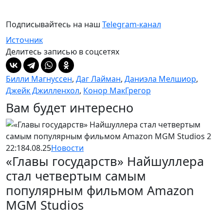
Подписывайтесь на наш
Telegram-канал
Источник
Делитесь записью в соцсетях
Билли Магнуссен
,
Даг Лайман
,
Даниэла Мелшиор
,
Джейк Джилленхол
,
Конор МакГрегор
Вам будет интересно
22:18
4.08.25
Новости
«Главы государств» Найшуллера
стал четвертым самым
популярным фильмом Amazon
MGM Studios