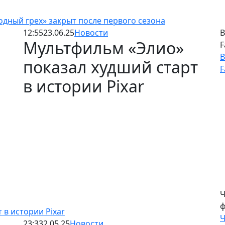
дный грех» закрыт после первого сезона
12:55
23.06.25
Новости
В
Мультфильм «Элио»
F
В
показал худший старт
F
в истории Pixar
 в истории Pixar
23:33
2.05.25
Новости