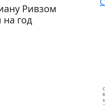
С
Киану Ривзом
 на год
С
б
з