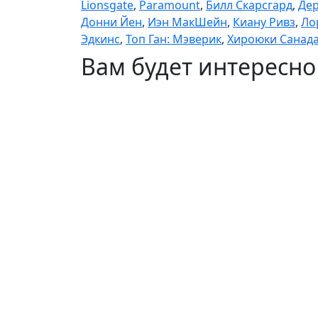
Lionsgate
,
Paramount
,
Билл Скарсгард
,
Дер
Донни Йен
,
Иэн МакШейн
,
Киану Ривз
,
Ло
Эдкинс
,
Топ Ган: Мэверик
,
Хироюки Санад
Вам будет интересно