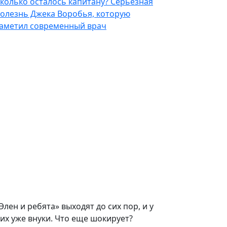
колько осталось капитану? Серьезная
олезнь Джека Воробья, которую
аметил современный врач
Элен и ребята» выходят до сих пор, и у
их уже внуки. Что еще шокирует?