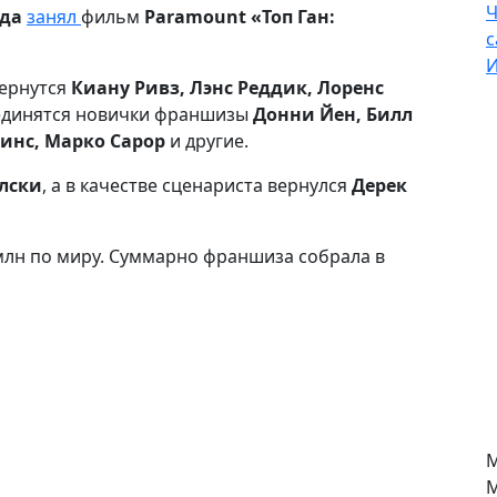
Ч
ода
занял
фильм
Paramount «Топ Ган:
с
И
вернутся
Киану Ривз, Лэнс Реддик, Лоренс
оединятся новички франшизы
Донни Йен, Билл
кинс, Марко Сарор
и другие.
лски
, а в качестве сценариста вернулся
Дерек
млн по миру. Суммарно франшиза собрала в
М
М