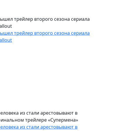
ышел трейлер второго сезона сериала
allout
ышел трейлер второго сезона сериала
allout