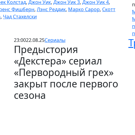
ек Колстад
,
Джон Уик
,
Джон Уик 3
,
Джон Уик 4
,
п
ренс Фишберн
,
Лэнс Реддик
,
Марко Сарор
,
Скотт
М
а
,
Чад Стахелски
М
п
п
Т
23:00
22.08.25
Сериалы
Предыстория
«Декстера» сериал
«Первородный грех»
закрыт после первого
сезона