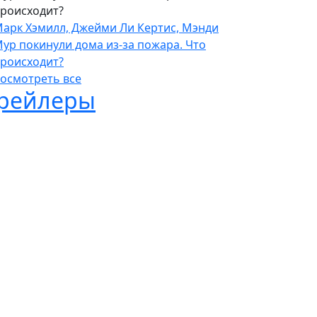
роисходит?
арк Хэмилл, Джейми Ли Кертис, Мэнди
ур покинули дома из-за пожара. Что
роисходит?
осмотреть все
рейлеры