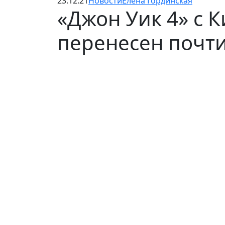
23.12.21
Новости
Елена Гординская
«Джон Уик 4» с 
перенесен почти