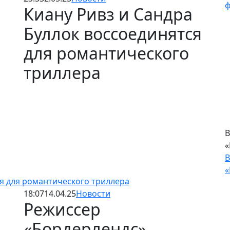
Киану Ривз и Сандра
Ч
Буллок воссоединятся
ф
для романтического
Ч
ф
триллера
ся для романтического триллера
В
18:07
14.04.25
Новости
«
Режиссер
В
«Бордерлендс»
«