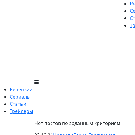
Skip
Р
to
С
content
С
Т
Рецензии
Сериалы
Статьи
Трейлеры
Нет постов по заданным критериям