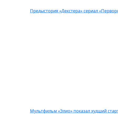
Предыстория «Декстера» сериал «Перворо
Мультфильм «Элио» показал худший старт