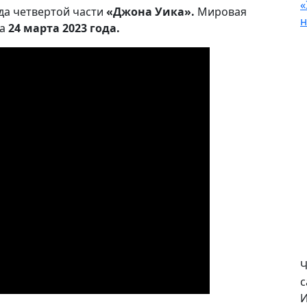
«
да четвертой части
«Джона Уика».
Мировая
н
на
24 марта 2023 года.
Ч
с
И