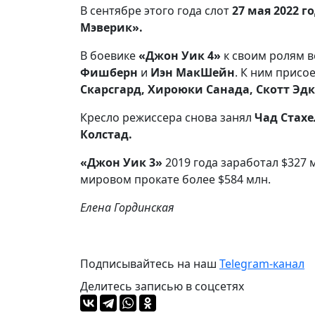
В сентябре этого года слот
27 мая 2022 г
Мэверик».
В боевике
«Джон Уик 4»
к своим ролям 
Фишберн
и
Иэн МакШейн
. К ним прис
Скарсгард, Хироюки Санада, Скотт Эд
Кресло режиссера снова занял
Чад Стахе
Колстад.
«Джон Уик 3»
2019 года заработал $327 
мировом прокате более $584 млн.
Елена Гординская
Подписывайтесь на наш
Telegram-канал
Делитесь записью в соцсетях