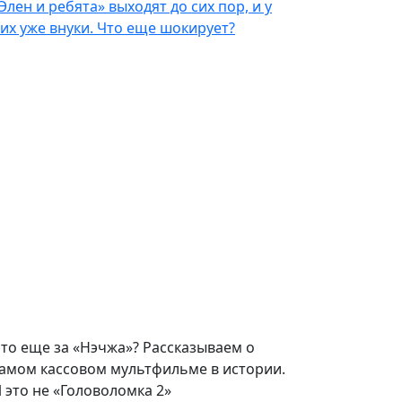
Элен и ребята» выходят до сих пор, и у
их уже внуки. Что еще шокирует?
то еще за «Нэчжа»? Рассказываем о
амом кассовом мультфильме в истории.
 это не «Головоломка 2»