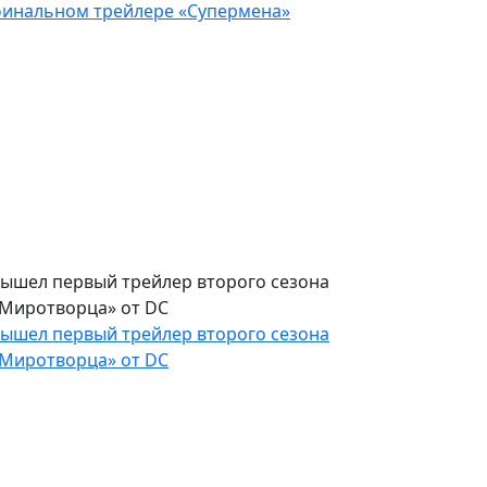
еловека из стали арестовывают в
инальном трейлере «Супермена»
еловека из стали арестовывают в
инальном трейлере «Супермена»
ышел первый трейлер второго сезона
Миротворца» от DC
ышел первый трейлер второго сезона
Миротворца» от DC