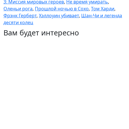
3: Миссия мировых героев
,
Не время умирать
,
Оленьи рога
,
Прошлой ночью в Сохо
,
Том Харди
,
Фрэнк Герберт
,
Хэллоуин убивает
,
Шан-Чи и легенда
десяти колец
Вам будет интересно