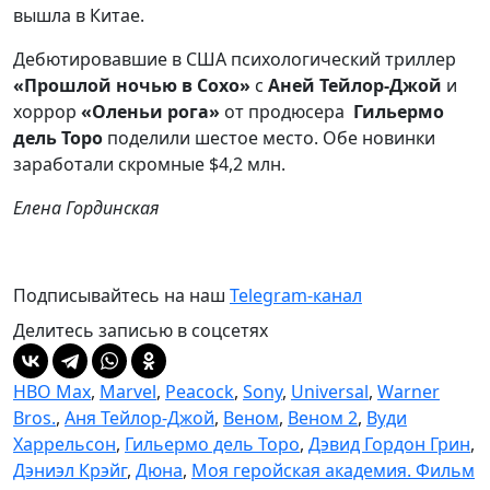
вышла в Китае.
Дебютировавшие в США психологический триллер
«Прошлой ночью в Сохо»
с
Аней Тейлор-Джой
и
хоррор
«Оленьи рога»
от продюсера
Гильермо
дель Торо
поделили
шестое место. Обе новинки
заработали скромные $4,2 млн.
Елена Гординская
Подписывайтесь на наш
Telegram-канал
Делитесь записью в соцсетях
HBO Max
,
Marvel
,
Peacock
,
Sony
,
Universal
,
Warner
Bros.
,
Аня Тейлор-Джой
,
Веном
,
Веном 2
,
Вуди
Харрельсон
,
Гильермо дель Торо
,
Дэвид Гордон Грин
,
Дэниэл Крэйг
,
Дюна
,
Моя геройская академия. Фильм