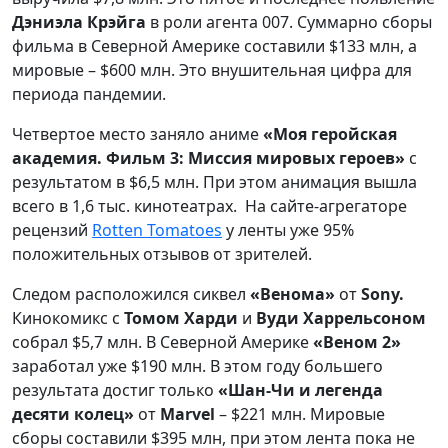
Дэниэла Крэйга
в роли агента 007. Суммарно сборы
фильма в Северной Америке составили $133 млн, а
мировые – $600 млн. Это внушительная цифра для
периода пандемии.
Четвертое место заняло аниме
«
Моя геройская
академия. Фильм 3: Миссия мировых героев»
с
результатом в $6,5 млн. При этом анимация вышла
всего в 1,6 тыс. кинотеатрах.
На сайте-агрегаторе
рецензий
Rotten Tomatoes
у ленты уже 95%
положительных отзывов от зрителей.
Следом расположился сиквел
«Венома»
от
Sony.
Кинокомикс с
Томом Харди
и
Вуди Харрельсоном
собрал $5,7 млн. В Северной Америке
«Веном 2»
заработал уже $190 млн. В этом году большего
результата достиг только
«Шан-Чи и легенда
десяти колец»
от
Marvel
– $221 млн. Мировые
сборы составили $395 млн, при этом лента пока не