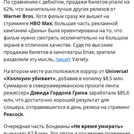
По сравнению с дебютом, продажи билетов упали на
62%, что значительно лучше других релизов от
Warner Bros.
Хотя фильм сразу же вышел на
стриминге
HBO Max
, большая часть рекламной
кампании «Дюны» была ориентирована на то, что
фильм нужно смотреть исключительно на большом
экране в отличном качестве. Судя по высоким
продажам билетов в кинотеатры Imax, зрители
разделили эту мысль,
пишет
Variety.
На втором месте расположился хоррор от
Universal
«Хэллоуин убивает»
, добавив в копилку $8,5 млн.
Суммарно в североамериканском прокате лента
режиссера
Дэвида Гордона Грина
заработала $85,6
млн, что достаточно хороший результат для
слэшера, отправившегося в день релиза на стриминг
Peacock
.
Очередная часть бондианы
«Не время умирать»
выручила $7,8 млн. Это пятое и последнее появление