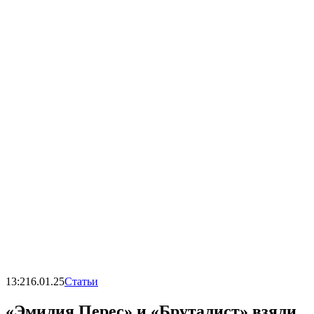
13:21
6.01.25
Статьи
«Эмилия Перес» и «Бруталист» взяли