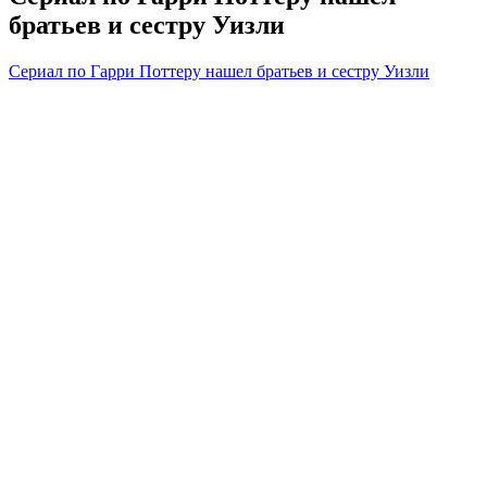
братьев и сестру Уизли
Сериал по Гарри Поттеру нашел братьев и сестру Уизли