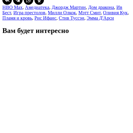
HBO Max
,
Амедиатека
,
Джордж Мартин
,
Дом дракона
,
Ив
Бест
,
Игра престолов
,
Милли Олкок
,
Мэтт Смит
,
Оливия Кук
,
Пламя и кровь
,
Рис Ифанс
,
Стив Туссэн
,
Эмма Д'Арси
Вам будет интересно