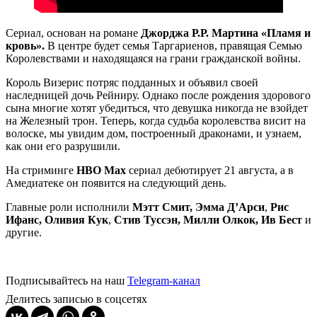
Сериал, основан на романе
Джорджа Р.Р. Мартина
«Пламя и
кровь».
В центре будет семья Таргариенов, правящая Семью
Королевствами и находящаяся на грани гражданской войны.
Король Визерис потряс подданных и объявил своей
наследницей дочь Рейниру. Однако после рождения здорового
сына многие хотят убедиться, что девушка никогда не взойдет
на Железный трон. Теперь, когда судьба королевства висит на
волоске, мы увидим дом, построенный драконами, и узнаем,
как они его разрушили.
На стриминге
HBO Max
сериал дебютирует 21 августа, а в
Амедиатеке он появится на следующий день.
Главные роли исполнили
Мэтт Смит, Эмма Д’Арси
,
Рис
Ифанс, Оливия Кук
,
Стив Туссэн, Милли Олкок, Ив Бест
и
другие.
Подписывайтесь на наш
Telegram-канал
Делитесь записью в соцсетях