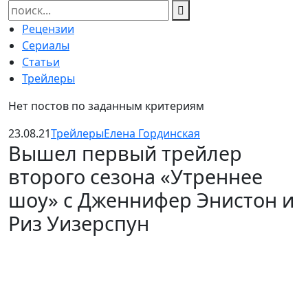
Найти:
Рецензии
Сериалы
Статьи
Трейлеры
Нет постов по заданным критериям
23.08.21
Трейлеры
Елена Гординская
Вышел первый трейлер
второго сезона «Утреннее
шоу» с Дженнифер Энистон и
Риз Уизерспун