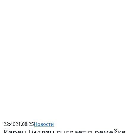
22:40
21.08.25
Новости
Карен Гиллан сыграет в ремейке