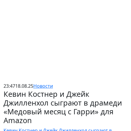
23:47
18.08.25
Новости
Кевин Костнер и Джейк
Джилленхол сыграют в драмеди
«Медовый месяц с Гарри» для
Amazon
Кевин Костнер и Джейк Джилленхол сыграют в