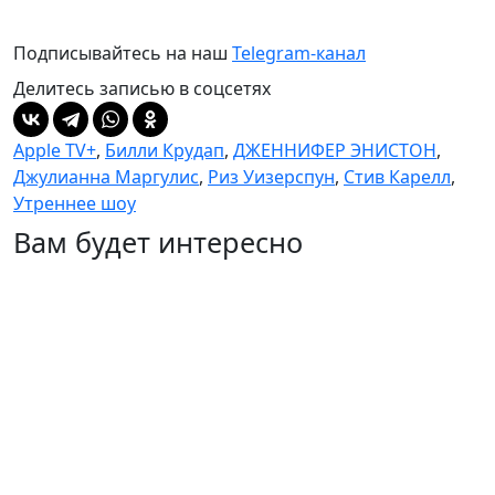
Подписывайтесь на наш
Telegram-канал
Делитесь записью в соцсетях
Apple TV+
,
Билли Крудап
,
ДЖЕННИФЕР ЭНИСТОН
,
Джулианна Маргулис
,
Риз Уизерспун
,
Стив Карелл
,
Утреннее шоу
Вам будет интересно