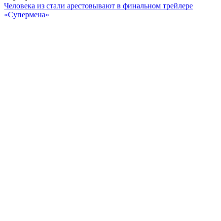
Человека из стали арестовывают в финальном трейлере
«Супермена»