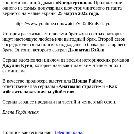
костюмированной драмы
«Бриджертоны».
Продолжение
одного из самых популярных шоу стримингового гиганта
вернется на малые экраны
25 марта 2022 года.
https://www.youtube.com/watch?v=0ulRmK2Jayo
История рассказывает
о восьми братьях и сестрах, которые
ищут настоящую любовь или выгодный брак. Второй сезон
сосредоточится на поисках подходящего брака для старшего
брата Энтони, которого сыграл
Джонатан Бэйли
.
Сериал вдохновлен циклом из восьми исторических романов
Джулии Куин
, которые называют дамским чтивом эпохи
феминизма.
В качестве продюсера выступила
Шонда Раймс,
ответственная за сериалы
«Анатомия страсти»
и
«Как
избежать наказания за убийство».
Сериал заранее продлили на третий и четвертый сезон.
Елена Гординская
Подписывайтесь на наш
Telegram-канал