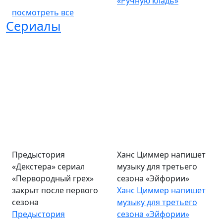
Сериалы
Предыстория
«Декстера» сериал
Ханс Циммер напишет
«Первородный грех»
музыку для третьего
закрыт после первого
сезона «Эйфории»
сезона
Ханс Циммер напишет
Предыстория
музыку для третьего
«Декстера» сериал
сезона «Эйфории»
«Первородный грех»
закрыт после первого