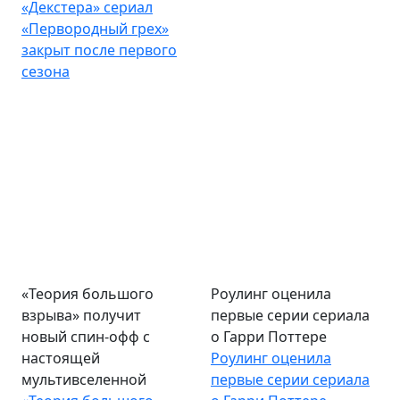
сезона
«Теория большого
Роулинг оценила
взрыва» получит
первые серии сериала
новый спин-офф с
о Гарри Поттере
настоящей
Роулинг оценила
мультивселенной
первые серии сериала
«Теория большого
о Гарри Поттере
взрыва» получит
новый спин-офф с
настоящей