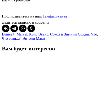
Елена Гординская
Подписывайтесь на наш
Telegram-канал
Делитесь записью в соцсетях
Disney+
,
Marvel
,
Крис Эванс
,
Сокол и Зимний Солдат
,
Что
,
Что если...?
,
Энтони Маки
Вам будет интересно