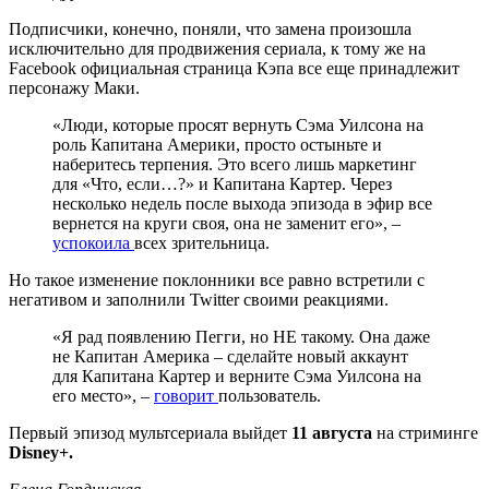
Подписчики, конечно, поняли, что замена произошла
исключительно для продвижения сериала, к тому же на
Facebook официальная страница Кэпа все еще принадлежит
персонажу Маки.
«Люди, которые просят вернуть Сэма Уилсона на
роль Капитана Америки, просто остыньте и
наберитесь терпения. Это всего лишь маркетинг
для «Что, если…?» и Капитана Картер. Через
несколько недель после выхода эпизода в эфир все
вернется на круги своя, она не заменит его», –
успокоила
всех зрительница.
Но такое изменение поклонники все равно встретили с
негативом и заполнили Twitter своими реакциями.
«Я рад появлению Пегги, но НЕ такому. Она даже
не Капитан Америка – сделайте новый аккаунт
для Капитана Картер и верните Сэма Уилсона на
его место», –
говорит
пользователь.
Первый эпизод мультсериала выйдет
11 августа
на стриминге
Disney+.