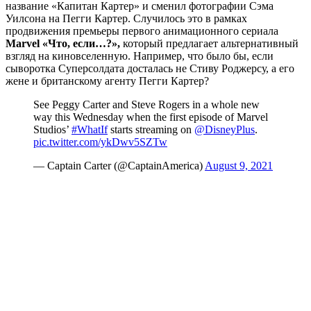
название «Капитан Картер» и сменил фотографии Сэма
Уилсона на Пегги Картер. Случилось это в рамках
продвижения премьеры первого анимационного сериала
Marvel «Что, если…?»,
который предлагает альтернативный
взгляд на киновселенную. Например, что было бы, если
сыворотка Суперсолдата досталась не Стиву Роджерсу, а его
жене и британскому агенту Пегги Картер?
See Peggy Carter and Steve Rogers in a whole new
way this Wednesday when the first episode of Marvel
Studios’
#WhatIf
starts streaming on
@DisneyPlus
.
pic.twitter.com/ykDwv5SZTw
— Captain Carter (@CaptainAmerica)
August 9, 2021