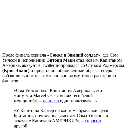
После финала сериала
«Сокол и Зимний солдат»,
где Сэм
Уилсон в исполнении
Энтони Маки
стал новым Капитаном
Америка, аккаунт в Twitter попрощался со Стивом Роджерсом
(Крис Эванс)
и представил обновленный образ. Теперь
избавились и от него, что сильно возмутило и расстроило
фанатов.
«Сэм Уилсон был Капитаном Америка всего
минуту, а Marvel уже заменяет его белой
женщиной», –
написал
один пользователь.
«У Капитана Картер на костюме буквально флаг
Британии, почему она заменяет Сэма Уилсона в
аккаунте Капитана АМЕРИКИ?», –
спросил
другой.