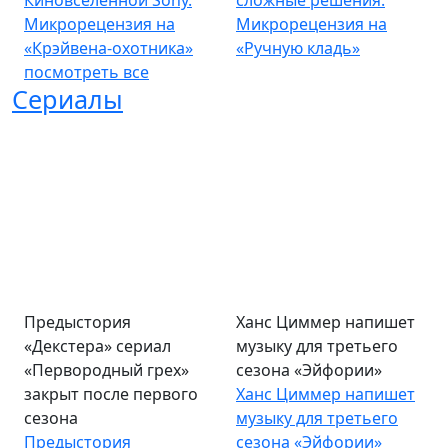
Киновселенной Sony.
сложные решения.
Микрорецензия на
Микрорецензия на
«Крэйвена-охотника»
«Ручную кладь»
посмотреть все
Сериалы
Предыстория
Ханс Циммер напишет
«Декстера» сериал
музыку для третьего
«Первородный грех»
сезона «Эйфории»
закрыт после первого
Ханс Циммер напишет
сезона
музыку для третьего
Предыстория
сезона «Эйфории»