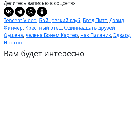
Делитесь записью в соцсетях
Tencent Video
,
Бойцовский клуб
,
Брэд Питт
,
Дэвид
Финчер
,
Крестный отец
,
Одиннадцать друзей
Оушена
,
Хелена Бонем Картер
,
Чак Паланик
,
Эдвард
Нортон
Вам будет интересно