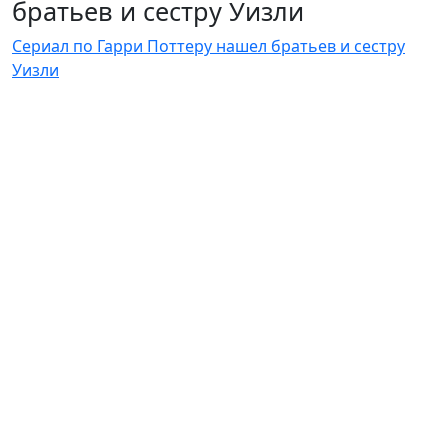
братьев и сестру Уизли
Сериал по Гарри Поттеру нашел братьев и сестру
Уизли