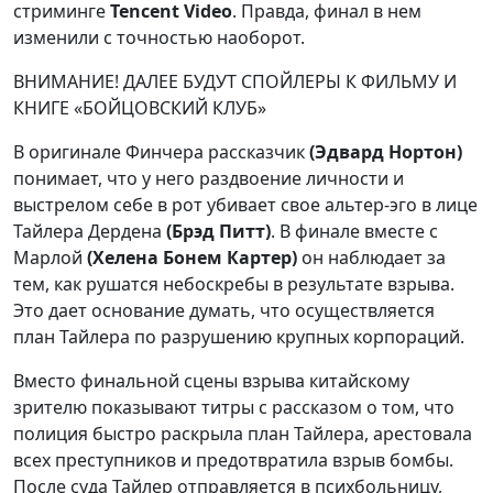
стриминге
Tencent Video
. Правда, финал в нем
изменили с точностью наоборот.
ВНИМАНИЕ! ДАЛЕЕ БУДУТ СПОЙЛЕРЫ К ФИЛЬМУ И
КНИГЕ «БОЙЦОВСКИЙ КЛУБ»
В оригинале Финчера рассказчик
(Эдвард Нортон)
понимает, что у него раздвоение личности и
выстрелом себе в рот убивает свое альтер-эго в лице
Тайлера Дердена
(Брэд Питт)
.
В финале вместе с
Марлой
(Хелена Бонем Картер)
он наблюдает за
тем, как рушатся небоскребы в результате взрыва.
Это дает основание думать, что осуществляется
план Тайлера по разрушению крупных корпораций.
Вместо финальной сцены
взрыва китайскому
зрителю показывают титры с рассказом о том, что
полиция быстро раскрыла план Тайлера, арестовала
всех преступников и предотвратила взрыв бомбы.
После суда Тайлер отправляется в психбольницу,