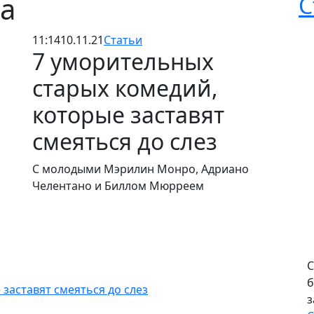
да
С
11:14
10.11.21
Статьи
7 уморительных
старых комедий,
которые заставят
смеяться до слез
С молодыми Мэрилин Монро, Адриано
Челентано и Биллом Мюрреем
С
б
заставят смеяться до слез
з