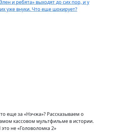
Элен и ребята» выходят до сих пор, и у
их уже внуки. Что еще шокирует?
то еще за «Нэчжа»? Рассказываем о
амом кассовом мультфильме в истории.
 это не «Головоломка 2»