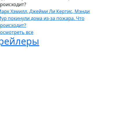
роисходит?
арк Хэмилл, Джейми Ли Кертис, Мэнди
ур покинули дома из-за пожара. Что
роисходит?
осмотреть все
рейлеры