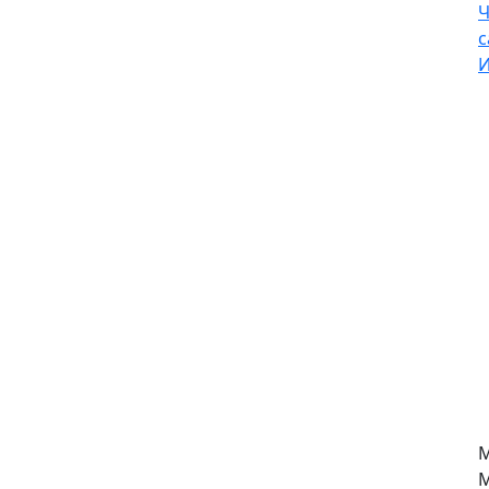
Ч
с
И
М
М