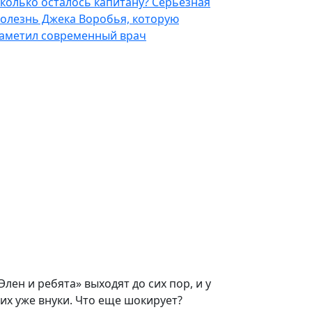
колько осталось капитану? Серьезная
олезнь Джека Воробья, которую
аметил современный врач
Элен и ребята» выходят до сих пор, и у
их уже внуки. Что еще шокирует?