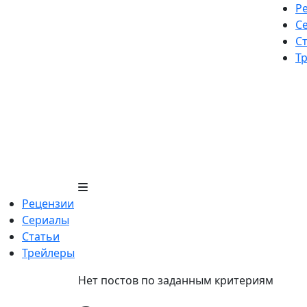
Skip
Р
to
С
content
С
Т
Рецензии
Сериалы
Статьи
Трейлеры
Нет постов по заданным критериям