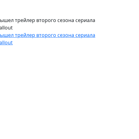
ышел трейлер второго сезона сериала
allout
ышел трейлер второго сезона сериала
allout