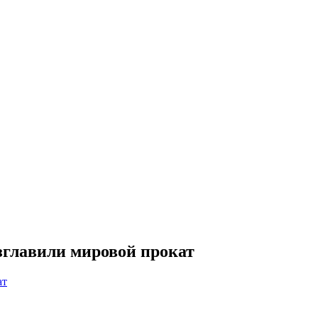
зглавили мировой прокат
ат