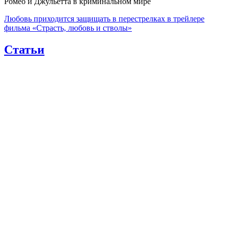
Ромео и Джульетта в криминальном мире
Любовь приходится защищать в перестрелках в трейлере
фильма «Страсть, любовь и стволы»
Статьи