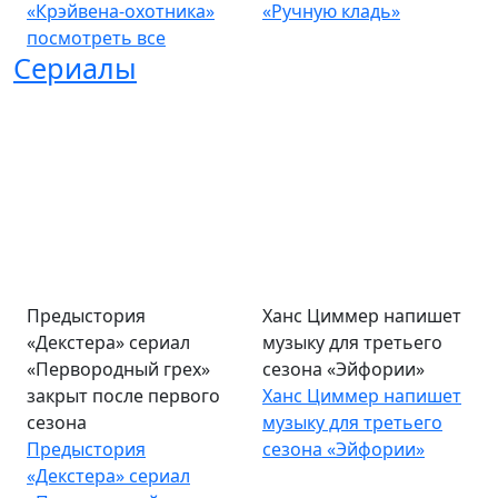
«Крэйвена-охотника»
«Ручную кладь»
посмотреть все
Сериалы
Предыстория
Ханс Циммер напишет
«Декстера» сериал
музыку для третьего
«Первородный грех»
сезона «Эйфории»
закрыт после первого
Ханс Циммер напишет
сезона
музыку для третьего
Предыстория
сезона «Эйфории»
«Декстера» сериал