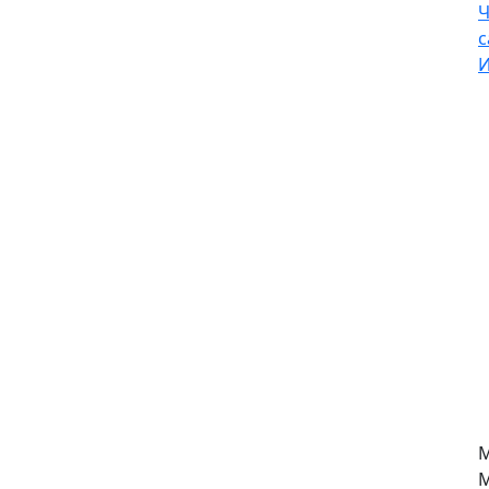
Ч
с
И
М
М