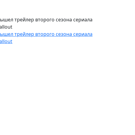
ышел трейлер второго сезона сериала
allout
ышел трейлер второго сезона сериала
allout