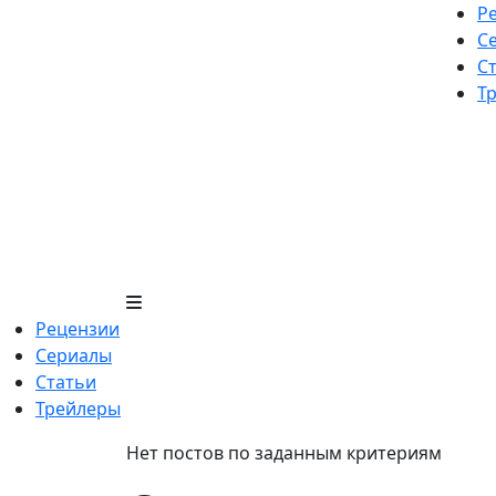
Skip
Р
to
С
content
С
Т
Рецензии
Сериалы
Статьи
Трейлеры
Нет постов по заданным критериям