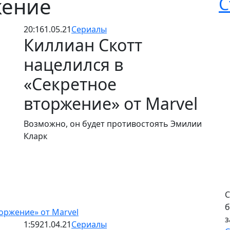
жение
С
20:16
1.05.21
Сериалы
Киллиан Скотт
нацелился в
«Секретное
вторжение» от Marvel
Возможно, он будет противостоять Эмилии
Кларк
С
б
оржение» от Marvel
з
1:59
21.04.21
Сериалы