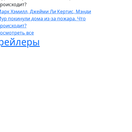
роисходит?
арк Хэмилл, Джейми Ли Кертис, Мэнди
ур покинули дома из-за пожара. Что
роисходит?
осмотреть все
рейлеры