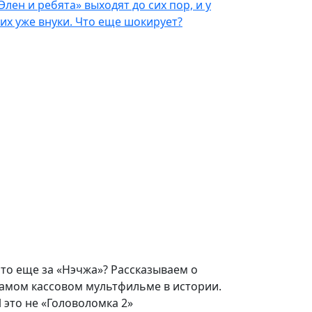
Элен и ребята» выходят до сих пор, и у
их уже внуки. Что еще шокирует?
то еще за «Нэчжа»? Рассказываем о
амом кассовом мультфильме в истории.
 это не «Головоломка 2»