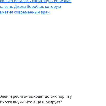
колько осталось капитану? Серьезная
олезнь Джека Воробья, которую
аметил современный врач
Элен и ребята» выходят до сих пор, и у
их уже внуки. Что еще шокирует?