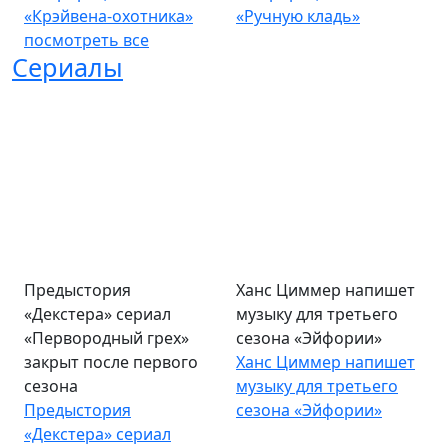
«Крэйвена-охотника»
«Ручную кладь»
посмотреть все
Сериалы
Предыстория
Ханс Циммер напишет
«Декстера» сериал
музыку для третьего
«Первородный грех»
сезона «Эйфории»
закрыт после первого
Ханс Циммер напишет
сезона
музыку для третьего
Предыстория
сезона «Эйфории»
«Декстера» сериал