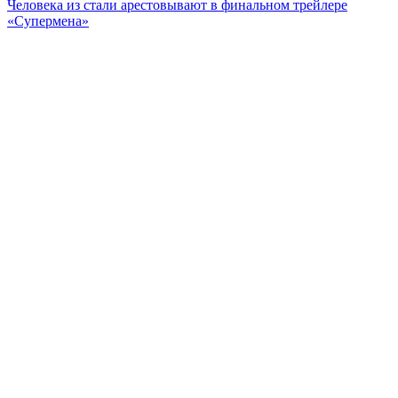
Человека из стали арестовывают в финальном трейлере
«Супермена»