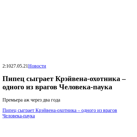
2:10
27.05.21
Новости
Пипец сыграет Крэйвена-охотника –
одного из врагов Человека-паука
Премьера аж через два года
Пипец сыграет Крэйвена-охотника – одного из врагов
Человека-паука