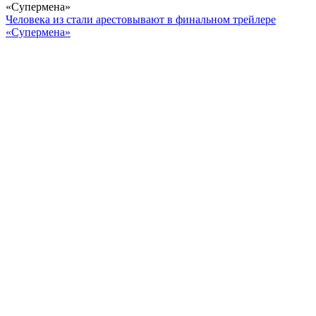
«Супермена»
Человека из стали арестовывают в финальном трейлере
«Супермена»