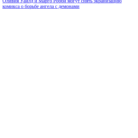
Оливия Уайлд и Марго Робби могут снять экранизацию
комикса о борьбе ангела с демонами